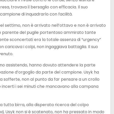
resa, trovava il bersaglio con efficacia. Il suo
ampione di inquadrarlo con facilità.
l settimo, non è arrivato nell’ottavo e non è arrivato
 parente del pugile portentoso ammirato tante
ente sconcertati era la totale assenza di “urgency”
 caricava i colpi, non ingaggiava battaglia. Il suo
venuto.
avano assistendo, hanno dovuto attendere la parte
eazione d’orgoglio da parte del campione. Usyk ha
sofferte, non al punto da far pensare a un crollo
 incerti i sei minuti che mancavano alla campana
 tutta birra, alla disperata ricerca del colpo
und, Usyk non si è scatenato, non ha pressato in modo