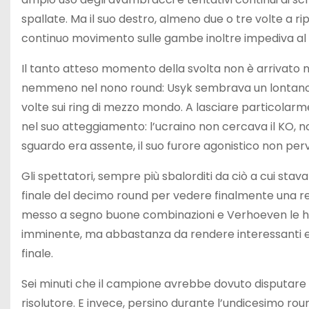
spallate. Ma il suo destro, almeno due o tre volte a rip
continuo movimento sulle gambe inoltre impediva al c
Il tanto atteso momento della svolta non è arrivato ne
nemmeno nel nono round: Usyk sembrava un lontano
volte sui ring di mezzo mondo. A lasciare particolarm
nel suo atteggiamento: l’ucraino non cercava il KO, non
sguardo era assente, il suo furore agonistico non per
Gli spettatori, sempre più sbalorditi da ciò a cui st
finale del decimo round per vedere finalmente una r
messo a segno buone combinazioni e Verhoeven le ha 
imminente, ma abbastanza da rendere interessanti e
finale.
Sei minuti che il campione avrebbe dovuto disputare a
risolutore. E invece, persino durante l’undicesimo ro