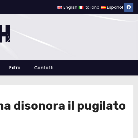
English
Italiano
Español
Extra
Contatti
ma disonora il pugilato