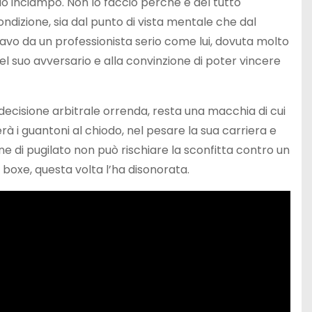
olo inciampo. Non lo faccio perché è del tutto
ondizione, sia dal punto di vista mentale che dal
tavo da un professionista serio come lui, dovuta molto
el suo avversario e alla convinzione di poter vincere
decisione arbitrale orrenda, resta una macchia di cui
 i guantoni al chiodo, nel pesare la sua carriera e
e di pugilato non può rischiare la sconfitta contro un
 boxe, questa volta l’ha disonorata.