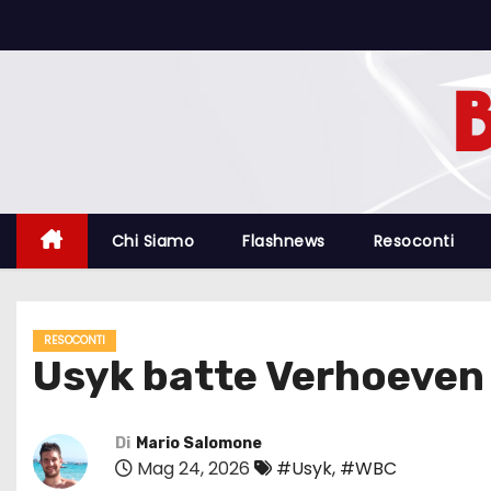
S
a
l
t
a
a
l
c
Chi Siamo
Flashnews
Resoconti
o
n
t
RESOCONTI
e
Usyk batte Verhoeven c
n
u
t
Di
Mario Salomone
Mag 24, 2026
#Usyk
,
#WBC
o