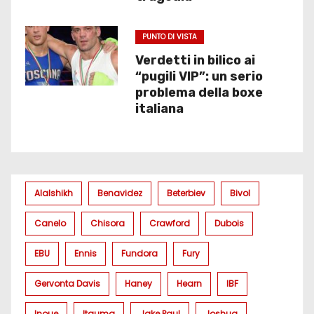
PUNTO DI VISTA
Verdetti in bilico ai
“pugili VIP”: un serio
problema della boxe
italiana
Alalshikh
Benavidez
Beterbiev
Bivol
Canelo
Chisora
Crawford
Dubois
EBU
Ennis
Fundora
Fury
Gervonta Davis
Haney
Hearn
IBF
Inoue
Itauma
Jake Paul
Joshua