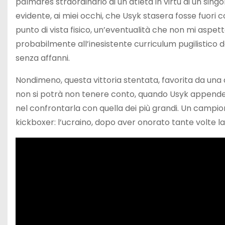
palmares straordinario di un atleta in virtù di un sing
evidente, ai miei occhi, che Usyk stasera fosse fuori c
punto di vista fisico, un’eventualità che non mi aspet
probabilmente all’inesistente curriculum pugilistico d
senza affanni.
Nondimeno, questa vittoria stentata, favorita da una 
non si potrà non tenere conto, quando Usyk appenderà
nel confrontarla con quella dei più grandi. Un campion
kickboxer: l’ucraino, dopo aver onorato tante volte la