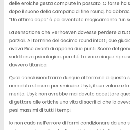
delle eroiche gesta compiute in passato. O forse ha s
dopo il suono della campana di fine round, ha abbrac
“Un attimo dopo” è poi diventato magicamente “un sec
La sensazione che Verhoeven dovesse perdere a tutti i
parziali. Al termine del decimo round infatti, due giud
aveva Rico avanti di appena due punti. Score del ge
sudditanza psicologica, perché trovare cinque ripres
davvero titanica.
Quali conclusioni trarre dunque al termine di questo
accaduto stasera per sminuire Usyk, il suo valore e la s
merita. Usyk non avrebbe mai dovuto accettare questo 
di gettare alle ortiche una vita di sacrifici che lo avev
pesi massimi di tutti i tempi.
Io non cado nell’errore di farmi condizionare da una s