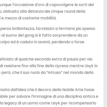
dunque l’occasione d’oro di capovolgere le sorti del
 abituato alla distanza dei cinque round della
d e mezzo di costante mobilità.
erso brillantezza, ha iniziato a fermarsi più spesso
al suono del gong si è fatto sorprendere da un
colpo ed è caduto in avanti, perdendo o forse
eficiato di qualche secondo extra di pausa per via
i resistere fino alla fine della ripresa mentre Usyk lo
però, che il suo ruolo da “intruso” nel mondo della
rsata dall’idea che il decoro della Nobile Arte fosse
abile per salvare l’immagine di una disciplina antica e
are la legacy di un uomo come Usyk per ricompensarlo