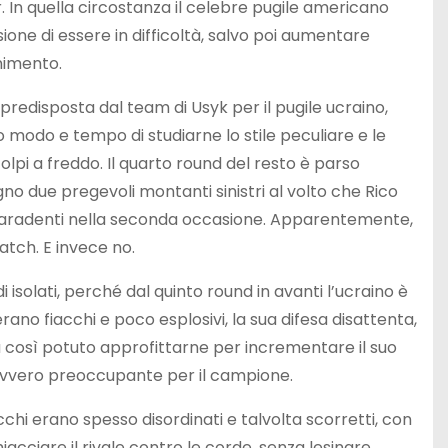
In quella circostanza il celebre pugile americano
llusione di essere in difficoltà, salvo poi aumentare
nimento.
predisposta dal team di Usyk per il pugile ucraino,
modo e tempo di studiarne lo stile peculiare e le
pi a freddo. Il quarto round del resto è parso
 due pregevoli montanti sinistri al volto che Rico
 paradenti nella seconda occasione. Apparentemente,
tch. E invece no.
i isolati, perché dal quinto round in avanti l’ucraino è
rano fiacchi e poco esplosivi, la sua difesa disattenta,
così potuto approfittarne per incrementare il suo
 davvero preoccupante per il campione.
cchi erano spesso disordinati e talvolta scorretti, con
acciare il rivale contro le corde, senza lesinare