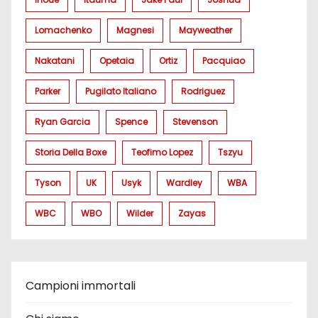
Lomachenko
Magnesi
Mayweather
Nakatani
Opetaia
Ortiz
Pacquiao
Parker
Pugilato Italiano
Rodriguez
Ryan Garcia
Spence
Stevenson
Storia Della Boxe
Teofimo Lopez
Tszyu
Tyson
UK
Usyk
Wardley
WBA
WBC
WBO
Wilder
Zayas
Campioni immortali