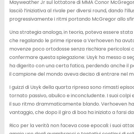
Mayweather Jr sul lottatore di MMA Conor McGregor. 
lasciò l’iniziativa al rivale per diversi round, dando l’i
progressivamente i ritmi portando McGregor allo sfi
Una strategia analoga, in teoria, poteva essere stata 
che regalando le prime riprese a Verhoeven ha avuto 
movenze poco ortodosse senza rischiare pericolosi col
confermare questa spiegazione: Usyk ha messo a segno
ha digerito con una certa fatica, perdendo anche il
il campione del mondo aveva deciso di entrare nel ma
I guizzi di Usyk della quarta ripresa sono rimasti episod
tornato passivo, abulico e inconcludente. I suoi colpi e
il suo ritmo drammaticamente blando. Verhoeven ha 
vantaggio, che dopo il giro di boa ha iniziato a farsi
Rico per la verità non faceva cose epocali: i suoi atta
ampio uso degli avambracci e tentativi continui di schi