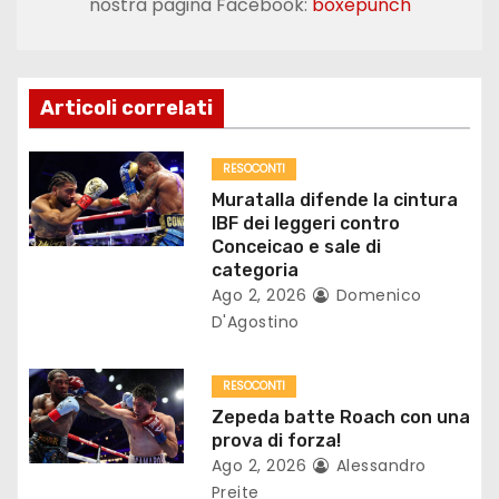
nostra pagina Facebook:
boxepunch
a
z
Articoli correlati
i
o
RESOCONTI
Muratalla difende la cintura
n
IBF dei leggeri contro
Conceicao e sale di
e
categoria
Ago 2, 2026
Domenico
a
D'Agostino
r
RESOCONTI
t
Zepeda batte Roach con una
prova di forza!
i
Ago 2, 2026
Alessandro
Preite