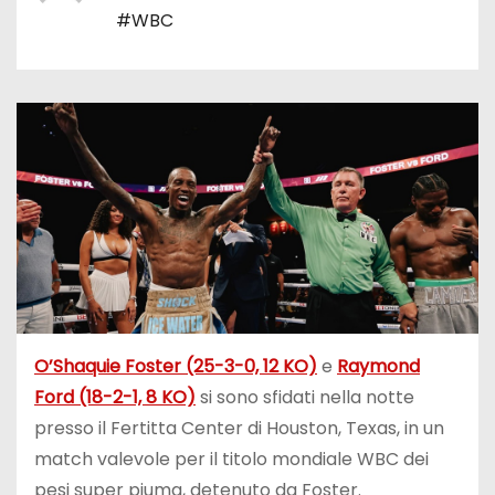
#WBC
O’Shaquie Foster (25-3-0, 12 KO)
e
Raymond
Ford (18-2-1, 8 KO)
si sono sfidati nella notte
presso il Fertitta Center di Houston, Texas, in un
match valevole per il titolo mondiale WBC dei
pesi super piuma, detenuto da Foster.