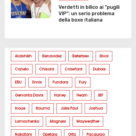
Verdetti in bilico ai “pugili
VIP”: un serio problema
della boxe italiana
Alalshikh
Benavidez
Beterbiev
Bivol
Canelo
Chisora
Crawford
Dubois
EBU
Ennis
Fundora
Fury
Gervonta Davis
Haney
Hearn
IBF
Inoue
Itauma
Jake Paul
Joshua
Lomachenko
Magnesi
Mayweather
Nakatani
Opetaia
Ortiz
Pacquiao