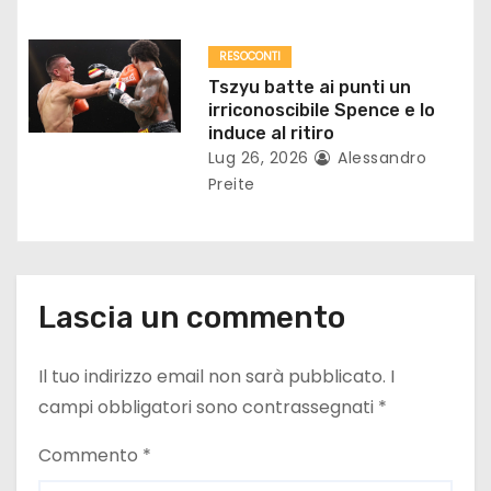
c
o
RESOCONTI
Tszyu batte ai punti un
l
irriconoscibile Spence e lo
induce al ritiro
i
Lug 26, 2026
Alessandro
Preite
Lascia un commento
Il tuo indirizzo email non sarà pubblicato.
I
campi obbligatori sono contrassegnati
*
Commento
*