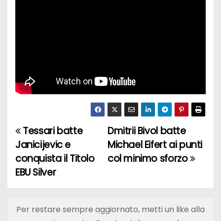
Tessari batte
Dmitrii Bivol batte
N
Janicijevic e
Michael Eifert ai punti
a
conquista il Titolo
col minimo sforzo
EBU Silver
v
i
Per restare sempre aggiornato, metti un like alla
g