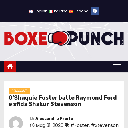
S
a
English
Italiano
Español
l
t
a
a
l
c
o
n
t
e
RESOCONTI
O’Shaquie Foster batte Raymond Ford
n
e sfida Shakur Stevenson
u
t
Di
Alessandro Preite
o
Mag 31, 2026
#Foster
,
#Stevenson
,