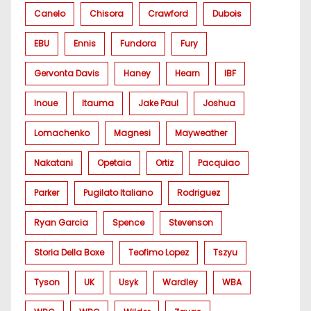
Canelo
Chisora
Crawford
Dubois
EBU
Ennis
Fundora
Fury
Gervonta Davis
Haney
Hearn
IBF
Inoue
Itauma
Jake Paul
Joshua
Lomachenko
Magnesi
Mayweather
Nakatani
Opetaia
Ortiz
Pacquiao
Parker
Pugilato Italiano
Rodriguez
Ryan Garcia
Spence
Stevenson
Storia Della Boxe
Teofimo Lopez
Tszyu
Tyson
UK
Usyk
Wardley
WBA