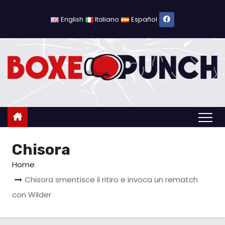
S
a
English
Italiano
Español
l
t
a
a
l
c
o
n
Chisora
t
e
Home
n
Chisora smentisce il ritiro e invoca un rematch
u
con Wilder
t
o