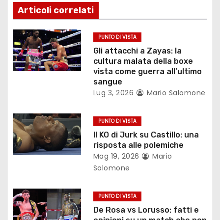
z
Articoli correlati
i
o
PUNTO DI VISTA
Gli attacchi a Zayas: la
n
cultura malata della boxe
vista come guerra all’ultimo
e
sangue
Lug 3, 2026
Mario Salomone
a
r
PUNTO DI VISTA
Il KO di Jurk su Castillo: una
t
risposta alle polemiche
Mag 19, 2026
Mario
i
Salomone
c
PUNTO DI VISTA
o
De Rosa vs Lorusso: fatti e