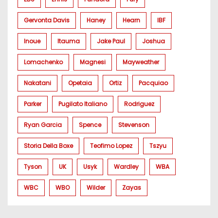
Gervonta Davis
Haney
Hearn
IBF
Inoue
Itauma
Jake Paul
Joshua
Lomachenko
Magnesi
Mayweather
Nakatani
Opetaia
Ortiz
Pacquiao
Parker
Pugilato Italiano
Rodriguez
Ryan Garcia
Spence
Stevenson
Storia Della Boxe
Teofimo Lopez
Tszyu
Tyson
UK
Usyk
Wardley
WBA
WBC
WBO
Wilder
Zayas