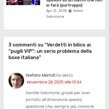
opinioni su un match che non
l
si farà (purtroppo)
Apr 21, 2026
Mario
i
Salomone
3 commenti su “Verdetti in bilico ai
“pugili VIP”: un serio problema della
boxe italiana”
Stefano Martufi
ha detto:
Novembre 29, 2025 alle 01:34
Gentile Salomone, grazie per aver
portato all’attenzione questa
questione che, sempre più, rovina le