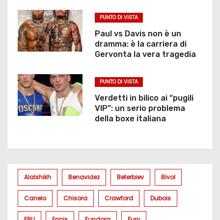
PUNTO DI VISTA
Paul vs Davis non è un
dramma: è la carriera di
Gervonta la vera tragedia
PUNTO DI VISTA
Verdetti in bilico ai “pugili
VIP”: un serio problema
della boxe italiana
Alalshikh
Benavidez
Beterbiev
Bivol
Canelo
Chisora
Crawford
Dubois
EBU
Ennis
Fundora
Fury