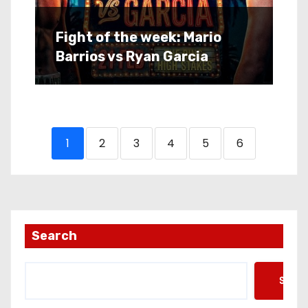
Fight of the week: Mario
Barrios vs Ryan Garcia
1
2
3
4
5
6
Search
Searc