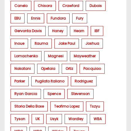
Canelo
Chisora
Crawford
Dubois
EBU
Ennis
Fundora
Fury
Gervonta Davis
Haney
Hearn
IBF
Inoue
Itauma
Jake Paul
Joshua
Lomachenko
Magnesi
Mayweather
Nakatani
Opetaia
Ortiz
Pacquiao
Parker
Pugilato Italiano
Rodriguez
Ryan Garcia
Spence
Stevenson
Storia Della Boxe
Teofimo Lopez
Tszyu
Tyson
UK
Usyk
Wardley
WBA