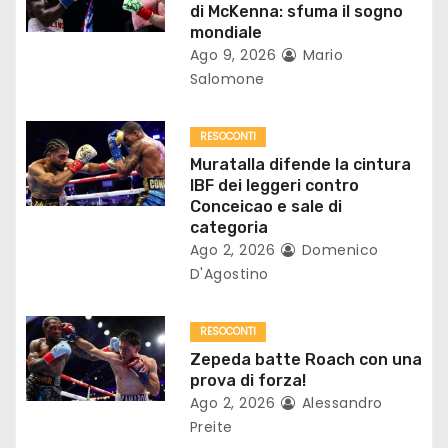
n
di McKenna: sfuma il sogno
mondiale
e
Ago 9, 2026
Mario
Salomone
a
r
RESOCONTI
Muratalla difende la cintura
t
IBF dei leggeri contro
Conceicao e sale di
i
categoria
Ago 2, 2026
Domenico
c
D'Agostino
o
RESOCONTI
l
Zepeda batte Roach con una
prova di forza!
i
Ago 2, 2026
Alessandro
Preite