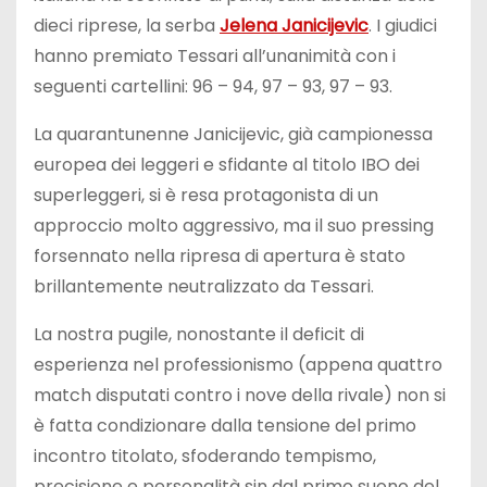
dieci riprese, la serba
Jelena Janicijevic
. I giudici
hanno premiato Tessari all’unanimità con i
seguenti cartellini: 96 – 94, 97 – 93, 97 – 93.
La quarantunenne Janicijevic, già campionessa
europea dei leggeri e sfidante al titolo IBO dei
superleggeri, si è resa protagonista di un
approccio molto aggressivo, ma il suo pressing
forsennato nella ripresa di apertura è stato
brillantemente neutralizzato da Tessari.
La nostra pugile, nonostante il deficit di
esperienza nel professionismo (appena quattro
match disputati contro i nove della rivale) non si
è fatta condizionare dalla tensione del primo
incontro titolato, sfoderando tempismo,
precisione e personalità sin dal primo suono del