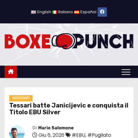
S
a
English
Italiano
Español
l
t
a
a
l
c
o
n
t
e
RESOCONTI
Tessari batte Janicijevic e conquista il
n
Titolo EBU Silver
u
t
Di
Mario Salomone
o
Giu 6, 2026
#EBU
,
#Pugilato