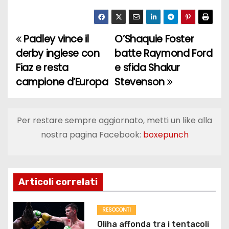
Padley vince il
O’Shaquie Foster
N
derby inglese con
batte Raymond Ford
a
Fiaz e resta
e sfida Shakur
campione d’Europa
Stevenson
v
i
Per restare sempre aggiornato, metti un like alla
g
nostra pagina Facebook:
boxepunch
a
z
Articoli correlati
i
o
RESOCONTI
Oliha affonda tra i tentacoli