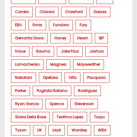
Canelo
Chisora
Crawford
Dubois
EBU
Ennis
Fundora
Fury
Gervonta Davis
Haney
Hearn
IBF
Inoue
Itauma
Jake Paul
Joshua
Lomachenko
Magnesi
Mayweather
Nakatani
Opetaia
Ortiz
Pacquiao
Parker
Pugilato Italiano
Rodriguez
Ryan Garcia
Spence
Stevenson
Storia Della Boxe
Teofimo Lopez
Tszyu
Tyson
UK
Usyk
Wardley
WBA