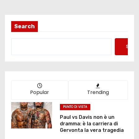
g
i
Search
n
Searc
a
z
i
o
Popular
Trending
n
PUNTO DI VISTA
e
Paul vs Davis non è un
dramma: è la carriera di
d
Gervonta la vera tragedia