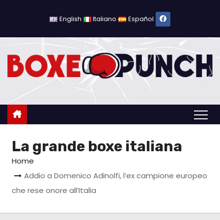
S
a
English
Italiano
Español
l
t
a
a
l
c
o
n
La grande boxe italiana
t
e
Home
n
Addio a Domenico Adinolfi, l’ex campione europeo
u
che rese onore all’Italia
t
o