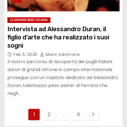
LA GRANDE BOXE ITALIANA
Intervista ad Alessandro Duran, il
figlio d’arte che ha realizzato i suoi
sogni
Feb 5, 2026
Mario Salomone
Il nostro percorso di riscoperta dei pugili italiani
autori di grandi vittorie in campo internazionale
prosegue con un capitolo dedicato ad Alessandro
Duran, talentuoso peso welter di Ferrara che
negli…
P
1
2
…
4
a