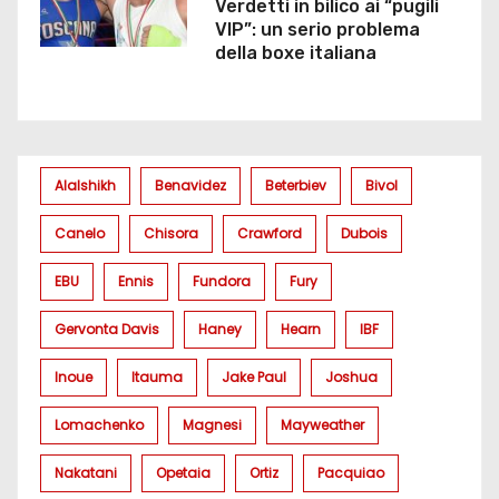
Verdetti in bilico ai “pugili
i
VIP”: un serio problema
della boxe italiana
Alalshikh
Benavidez
Beterbiev
Bivol
Canelo
Chisora
Crawford
Dubois
EBU
Ennis
Fundora
Fury
Gervonta Davis
Haney
Hearn
IBF
Inoue
Itauma
Jake Paul
Joshua
Lomachenko
Magnesi
Mayweather
Nakatani
Opetaia
Ortiz
Pacquiao