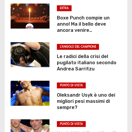
e
EXTRA
g
Boxe Punch compie un
anno! Ma il bello deve
l
ancora venire…
i
L'ANGOLO DEL CAMPIONE
a
Le radici della crisi del
r
pugilato italiano secondo
Andrea Sarritzu
t
PUNTO DI VISTA
i
Oleksandr Usyk è uno dei
c
migliori pesi massimi di
sempre?
o
l
PUNTO DI VISTA