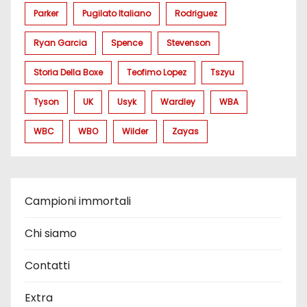
Parker
Pugilato Italiano
Rodriguez
Ryan Garcia
Spence
Stevenson
Storia Della Boxe
Teofimo Lopez
Tszyu
Tyson
UK
Usyk
Wardley
WBA
WBC
WBO
Wilder
Zayas
Campioni immortali
Chi siamo
Contatti
Extra