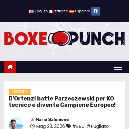
S
a
English
Italiano
Español
l
t
a
a
l
c
o
n
t
e
RESOCONTI
D’Ortenzi batte Parzeczewski per KO
n
tecnico e diventa Campione Europeo!
u
t
Di
Mario Salomone
o
Mag 23, 2026
#EBU
,
#Pugilato