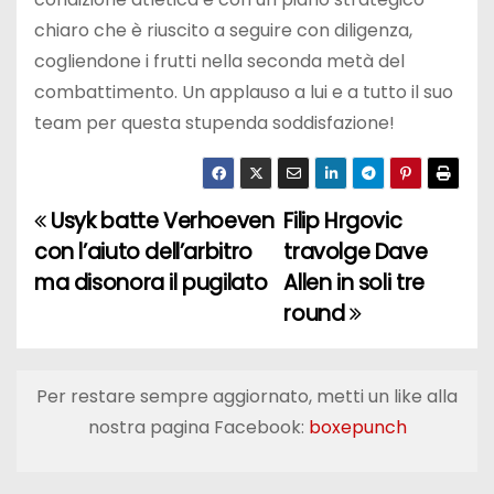
chiaro che è riuscito a seguire con diligenza,
cogliendone i frutti nella seconda metà del
combattimento. Un applauso a lui e a tutto il suo
team per questa stupenda soddisfazione!
Usyk batte Verhoeven
Filip Hrgovic
N
con l’aiuto dell’arbitro
travolge Dave
a
ma disonora il pugilato
Allen in soli tre
round
v
i
Per restare sempre aggiornato, metti un like alla
g
nostra pagina Facebook:
boxepunch
a