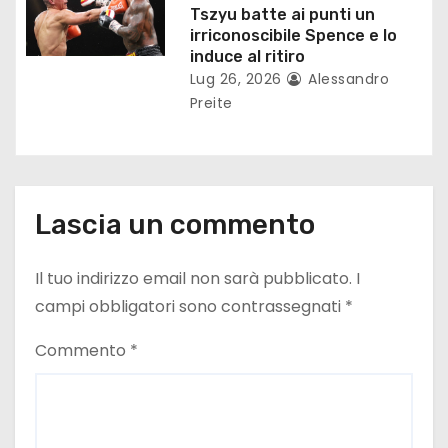
Tszyu batte ai punti un
l
irriconoscibile Spence e lo
induce al ritiro
i
Lug 26, 2026
Alessandro
Preite
Lascia un commento
Il tuo indirizzo email non sarà pubblicato.
I
campi obbligatori sono contrassegnati
*
Commento
*