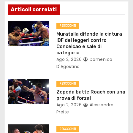
z
Articoli correlati
i
o
RESOCONTI
Muratalla difende la cintura
n
IBF dei leggeri contro
Conceicao e sale di
e
categoria
Ago 2, 2026
Domenico
a
D'Agostino
r
RESOCONTI
t
Zepeda batte Roach con una
prova di forza!
i
Ago 2, 2026
Alessandro
Preite
c
o
RESOCONTI