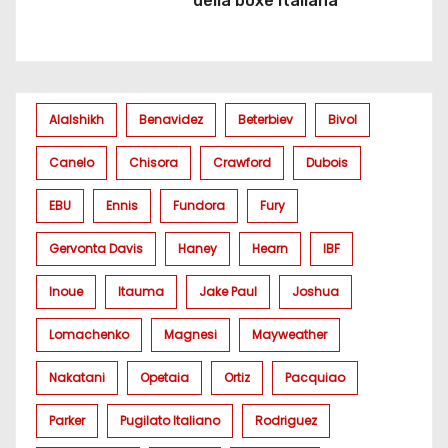
della boxe italiana
Alalshikh
Benavidez
Beterbiev
Bivol
Canelo
Chisora
Crawford
Dubois
EBU
Ennis
Fundora
Fury
Gervonta Davis
Haney
Hearn
IBF
Inoue
Itauma
Jake Paul
Joshua
Lomachenko
Magnesi
Mayweather
Nakatani
Opetaia
Ortiz
Pacquiao
Parker
Pugilato Italiano
Rodriguez