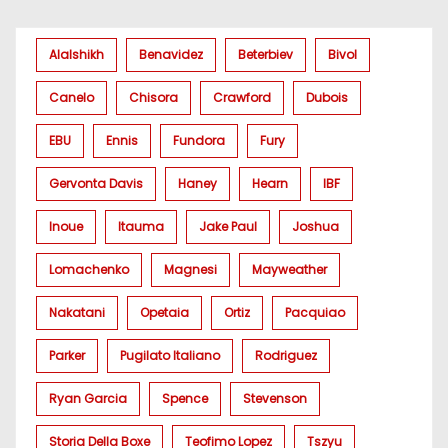
Alalshikh
Benavidez
Beterbiev
Bivol
Canelo
Chisora
Crawford
Dubois
EBU
Ennis
Fundora
Fury
Gervonta Davis
Haney
Hearn
IBF
Inoue
Itauma
Jake Paul
Joshua
Lomachenko
Magnesi
Mayweather
Nakatani
Opetaia
Ortiz
Pacquiao
Parker
Pugilato Italiano
Rodriguez
Ryan Garcia
Spence
Stevenson
Storia Della Boxe
Teofimo Lopez
Tszyu