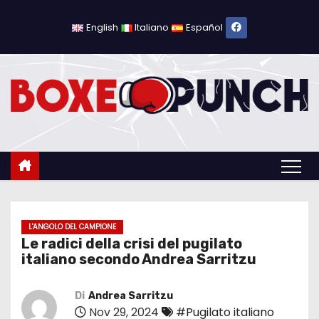
S
a
English
Italiano
Español
l
t
a
a
l
c
o
n
t
e
L'ANGOLO DEL CAMPIONE
Le radici della crisi del pugilato
n
italiano secondo Andrea Sarritzu
u
t
Di
Andrea Sarritzu
o
Nov 29, 2024
#Pugilato italiano