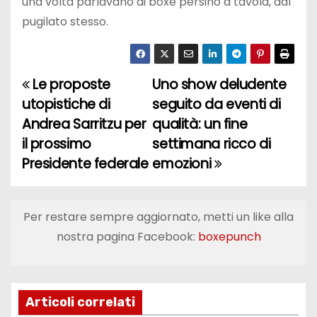
una volta parlavano di boxe persino a tavola, dal
pugilato stesso.
Le proposte
Uno show deludente
N
utopistiche di
seguito da eventi di
a
Andrea Sarritzu per
qualità: un fine
il prossimo
settimana ricco di
v
Presidente federale
emozioni
i
g
Per restare sempre aggiornato, metti un like alla
a
nostra pagina Facebook:
boxepunch
z
i
Articoli correlati