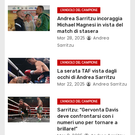
o
L'ANGOLO DEL CAMPIONE
n
Andrea Sarritzu incoraggia
Michael Magnesi in vista del
e
match di stasera
Mar 28, 2025
Andrea
a
Sarritzu
r
L'ANGOLO DEL CAMPIONE
t
La serata TAF vista dagli
occhi di Andrea Sarritzu
i
Mar 22, 2025
Andrea Sarritzu
c
L'ANGOLO DEL CAMPIONE
o
Sarritzu: “Gervonta Davis
l
deve confrontarsi con i
numeri uno per tornare a
i
brillare!”