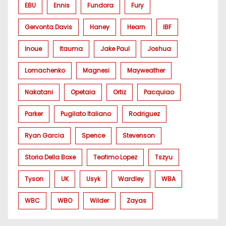
EBU
Ennis
Fundora
Fury
Gervonta Davis
Haney
Hearn
IBF
Inoue
Itauma
Jake Paul
Joshua
Lomachenko
Magnesi
Mayweather
Nakatani
Opetaia
Ortiz
Pacquiao
Parker
Pugilato Italiano
Rodriguez
Ryan Garcia
Spence
Stevenson
Storia Della Boxe
Teofimo Lopez
Tszyu
Tyson
UK
Usyk
Wardley
WBA
WBC
WBO
Wilder
Zayas