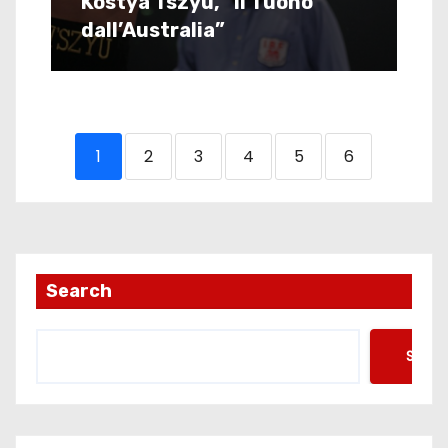
Kostya Tszyu, “il Tuono
dall’Australia”
1
2
3
4
5
6
Search
Searc