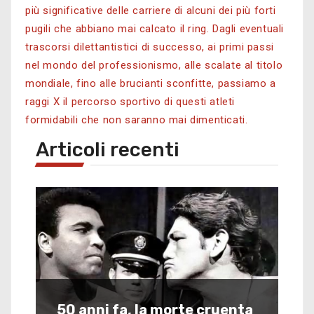
più significative delle carriere di alcuni dei più forti
pugili che abbiano mai calcato il ring.
Dagli eventuali
trascorsi dilettantistici di successo, ai primi passi
nel mondo del professionismo, alle scalate al titolo
mondiale, fino alle brucianti sconfitte, passiamo a
raggi X il percorso sportivo di questi atleti
formidabili che non saranno mai dimenticati.
Articoli recenti
50 anni fa, la morte cruenta