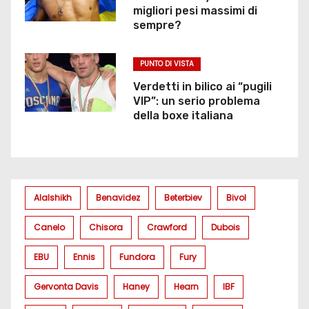
migliori pesi massimi di
sempre?
PUNTO DI VISTA
Verdetti in bilico ai “pugili
VIP”: un serio problema
della boxe italiana
Alalshikh
Benavidez
Beterbiev
Bivol
Canelo
Chisora
Crawford
Dubois
EBU
Ennis
Fundora
Fury
Gervonta Davis
Haney
Hearn
IBF