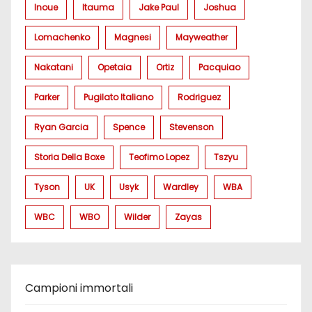
Inoue
Itauma
Jake Paul
Joshua
Lomachenko
Magnesi
Mayweather
Nakatani
Opetaia
Ortiz
Pacquiao
Parker
Pugilato Italiano
Rodriguez
Ryan Garcia
Spence
Stevenson
Storia Della Boxe
Teofimo Lopez
Tszyu
Tyson
UK
Usyk
Wardley
WBA
WBC
WBO
Wilder
Zayas
Campioni immortali