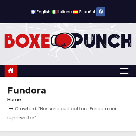
S
a
English
Italiano
Español
l
t
a
a
l
c
o
n
Fundora
t
e
Home
n
Crawford: “Nessuno può battere Fundora nei
u
superwelter”
t
o