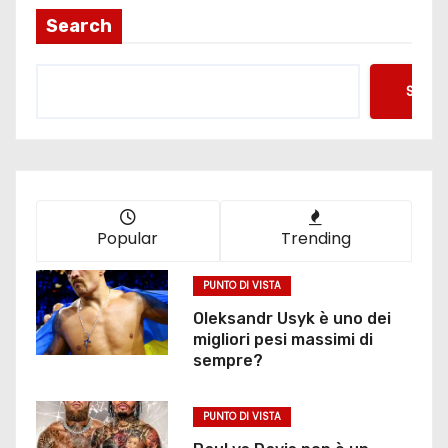
i
Search
n
Searc
a
z
i
o
Popular
Trending
n
PUNTO DI VISTA
e
Oleksandr Usyk è uno dei
migliori pesi massimi di
d
sempre?
e
PUNTO DI VISTA
g