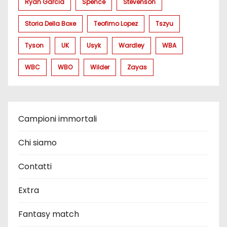
Ryan Garcia
Spence
Stevenson
Storia Della Boxe
Teofimo Lopez
Tszyu
Tyson
UK
Usyk
Wardley
WBA
WBC
WBO
Wilder
Zayas
Campioni immortali
Chi siamo
Contatti
Extra
Fantasy match