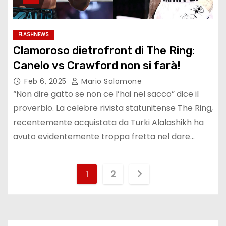
FLASHNEWS
Clamoroso dietrofront di The Ring:
Canelo vs Crawford non si farà!
Feb 6, 2025
Mario Salomone
“Non dire gatto se non ce l’hai nel sacco” dice il
proverbio. La celebre rivista statunitense The Ring,
recentemente acquistata da Turki Alalashikh ha
avuto evidentemente troppa fretta nel dare…
P
1
2
a
g