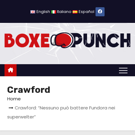
S
a
English
Italiano
Español
l
t
a
a
l
c
o
n
Crawford
t
e
Home
n
Crawford: “Nessuno può battere Fundora nei
u
superwelter”
t
o