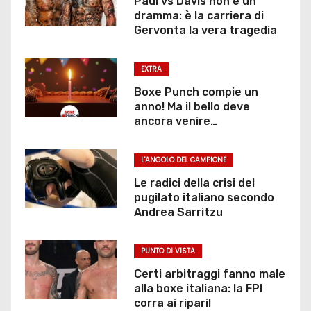
Paul vs Davis non è un
dramma: è la carriera di
l
Gervonta la vera tragedia
i
EXTRA
a
Boxe Punch compie un
r
anno! Ma il bello deve
ancora venire…
t
L'ANGOLO DEL CAMPIONE
i
Le radici della crisi del
c
pugilato italiano secondo
Andrea Sarritzu
o
l
PUNTO DI VISTA
Certi arbitraggi fanno male
i
alla boxe italiana: la FPI
corra ai ripari!