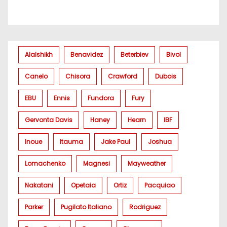
Alalshikh
Benavidez
Beterbiev
Bivol
Canelo
Chisora
Crawford
Dubois
EBU
Ennis
Fundora
Fury
Gervonta Davis
Haney
Hearn
IBF
Inoue
Itauma
Jake Paul
Joshua
Lomachenko
Magnesi
Mayweather
Nakatani
Opetaia
Ortiz
Pacquiao
Parker
Pugilato Italiano
Rodriguez