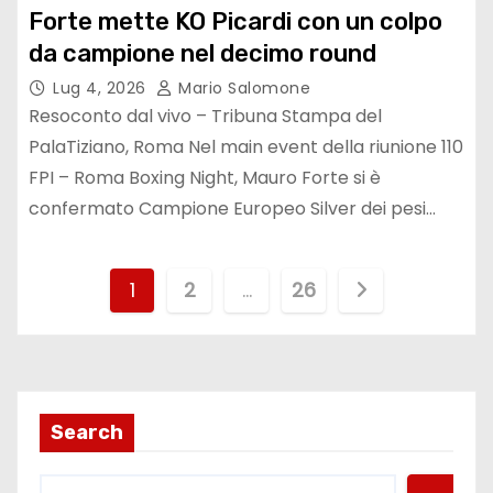
Forte mette KO Picardi con un colpo
da campione nel decimo round
Lug 4, 2026
Mario Salomone
Resoconto dal vivo – Tribuna Stampa del
PalaTiziano, Roma Nel main event della riunione 110
FPI – Roma Boxing Night, Mauro Forte si è
confermato Campione Europeo Silver dei pesi…
P
1
2
…
26
a
g
i
Search
n