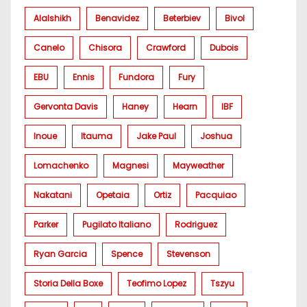
Alalshikh
Benavidez
Beterbiev
Bivol
Canelo
Chisora
Crawford
Dubois
EBU
Ennis
Fundora
Fury
Gervonta Davis
Haney
Hearn
IBF
Inoue
Itauma
Jake Paul
Joshua
Lomachenko
Magnesi
Mayweather
Nakatani
Opetaia
Ortiz
Pacquiao
Parker
Pugilato Italiano
Rodriguez
Ryan Garcia
Spence
Stevenson
Storia Della Boxe
Teofimo Lopez
Tszyu