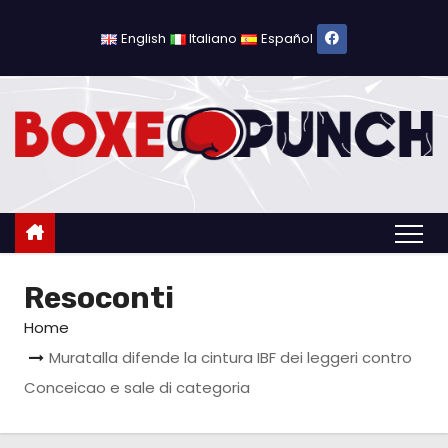
S
a
English
Italiano
Español
l
t
a
a
l
c
o
n
Resoconti
t
e
Home
n
Muratalla difende la cintura IBF dei leggeri contro
u
Conceicao e sale di categoria
t
o