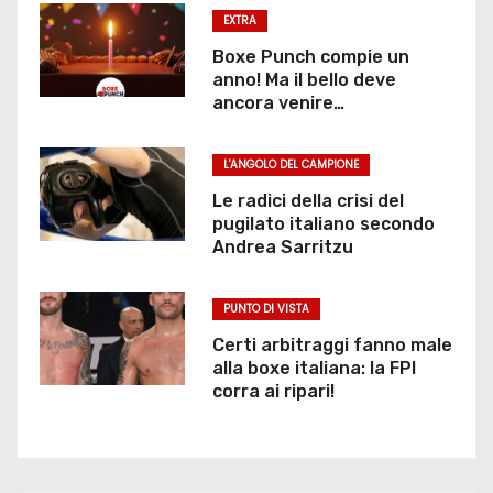
EXTRA
a
Boxe Punch compie un
r
anno! Ma il bello deve
ancora venire…
t
L'ANGOLO DEL CAMPIONE
i
Le radici della crisi del
c
pugilato italiano secondo
Andrea Sarritzu
o
l
PUNTO DI VISTA
Certi arbitraggi fanno male
i
alla boxe italiana: la FPI
corra ai ripari!