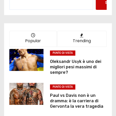
Searc
a
z
i
o
Popular
Trending
n
PUNTO DI VISTA
e
Oleksandr Usyk è uno dei
migliori pesi massimi di
d
sempre?
e
PUNTO DI VISTA
g
Paul vs Davis non è un
dramma: è la carriera di
l
Gervonta la vera tragedia
i