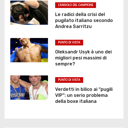
L'ANGOLO DEL CAMPIONE
a
Le radici della crisi del
r
pugilato italiano secondo
Andrea Sarritzu
t
PUNTO DI VISTA
i
Oleksandr Usyk è uno dei
c
migliori pesi massimi di
sempre?
o
l
PUNTO DI VISTA
Verdetti in bilico ai “pugili
i
VIP”: un serio problema
della boxe italiana