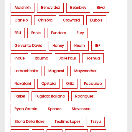
Alalshikh
Benavidez
Beterbiev
Bivol
Canelo
Chisora
Crawford
Dubois
EBU
Ennis
Fundora
Fury
Gervonta Davis
Haney
Hearn
IBF
Inoue
Itauma
Jake Paul
Joshua
Lomachenko
Magnesi
Mayweather
Nakatani
Opetaia
Ortiz
Pacquiao
Parker
Pugilato Italiano
Rodriguez
Ryan Garcia
Spence
Stevenson
Storia Della Boxe
Teofimo Lopez
Tszyu