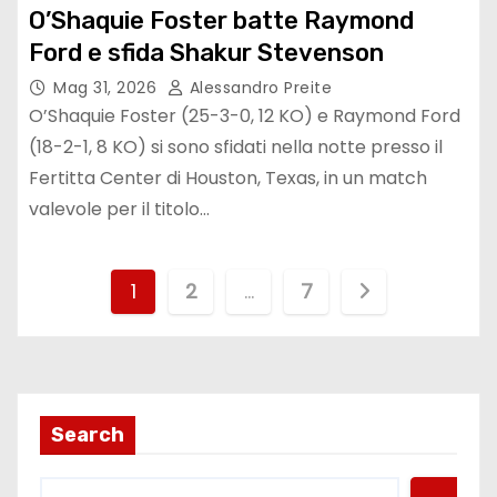
O’Shaquie Foster batte Raymond
Ford e sfida Shakur Stevenson
Mag 31, 2026
Alessandro Preite
O’Shaquie Foster (25-3-0, 12 KO) e Raymond Ford
(18-2-1, 8 KO) si sono sfidati nella notte presso il
Fertitta Center di Houston, Texas, in un match
valevole per il titolo…
P
1
2
…
7
a
g
i
Search
n