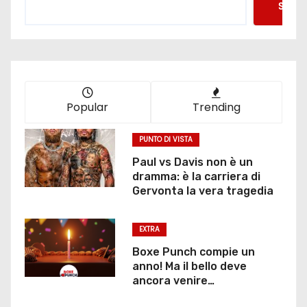
Searc
a
z
i
o
Popular
Trending
n
PUNTO DI VISTA
e
Paul vs Davis non è un
dramma: è la carriera di
d
Gervonta la vera tragedia
e
EXTRA
g
Boxe Punch compie un
anno! Ma il bello deve
l
ancora venire…
i