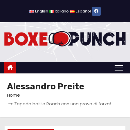
S
a
English
Italiano
Español
l
t
a
a
l
c
o
n
Alessandro Preite
t
e
Home
n
Zepeda batte Roach con una prova di forza!
u
t
o