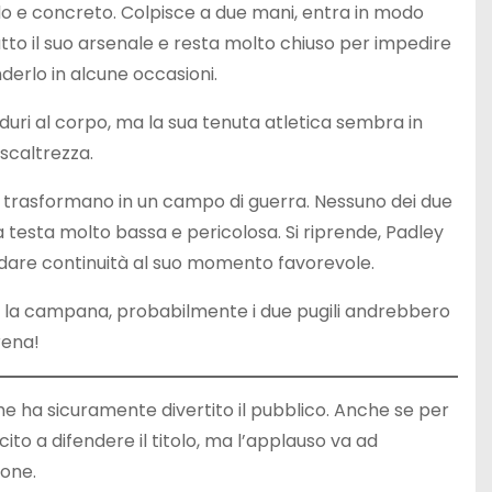
ido e concreto. Colpisce a due mani, entra in modo
tutto il suo arsenale e resta molto chiuso per impedire
derlo in alcune occasioni.
duri al corpo, ma la sua tenuta atletica sembra in
 scaltrezza.
si trasformano in un campo di guerra. Nessuno dei due
la testa molto bassa e pericolosa. Si riprende, Padley
dare continuità al suo momento favorevole.
e la campana, probabilmente i due pugili andrebbero
rena!
he ha sicuramente divertito il pubblico. Anche se per
cito a difendere il titolo, ma l’applauso va ad
ione.