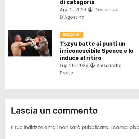
o
di categoria
Ago 2, 2026
Domenico
n
D'Agostino
e
RESOCONTI
a
Tszyu batte ai punti un
r
irriconoscibile Spence e lo
induce al ritiro
t
Lug 26, 2026
Alessandro
Preite
i
c
o
Lascia un commento
l
Il tuo indirizzo email non sarà pubblicato.
I campi obb
i