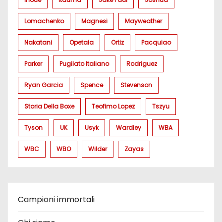
Lomachenko
Magnesi
Mayweather
Nakatani
Opetaia
Ortiz
Pacquiao
Parker
Pugilato Italiano
Rodriguez
Ryan Garcia
Spence
Stevenson
Storia Della Boxe
Teofimo Lopez
Tszyu
Tyson
UK
Usyk
Wardley
WBA
WBC
WBO
Wilder
Zayas
Campioni immortali