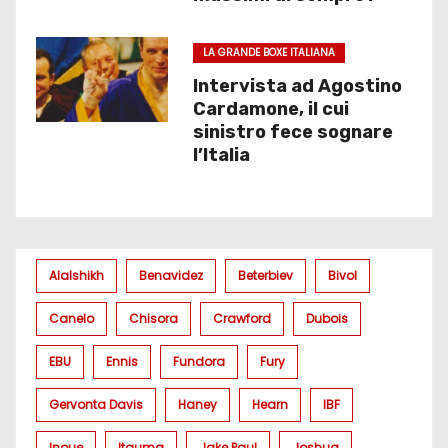
LA GRANDE BOXE ITALIANA
Intervista ad Agostino
Cardamone, il cui
sinistro fece sognare
l’Italia
Alalshikh
Benavidez
Beterbiev
Bivol
Canelo
Chisora
Crawford
Dubois
EBU
Ennis
Fundora
Fury
Gervonta Davis
Haney
Hearn
IBF
Inoue
Itauma
Jake Paul
Joshua