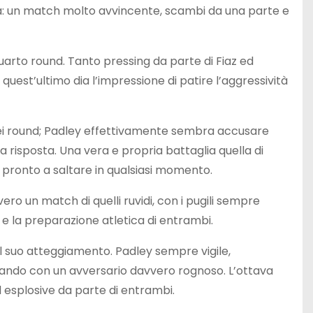
sa: un match molto avvincente, scambi da una parte e
arto round. Tanto pressing da parte di Fiaz ed
uest’ultimo dia l’impressione di patire l’aggressività
dei round; Padley effettivamente sembra accusare
risposta. Una vera e propria battaglia quella di
o pronto a saltare in qualsiasi momento.
vero un match di quelli ruvidi, con i pugili sempre
 e la preparazione atletica di entrambi.
l suo atteggiamento. Padley sempre vigile,
rando con un avversario davvero rognoso. L’ottava
d esplosive da parte di entrambi.