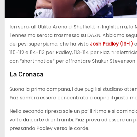
Ieri sera, all’Utilita Arena di Sheffield, in Inghilterra,
l’ennesima serata trasmessa su DAZN. Abbiamo seguito 
dei pesi superpiuma, che ha visto
Josh Padley (19-1)
a
115-112 e 114-113 per Padley, 113-114 per Fiaz. “L’elet
con “short-notice” per affrontare Shakur Stevenson 
La Cronaca
Suona la prima campana, i due pugili si studiano att
Fiaz sembra essere concentrato a capire il giusto m
Nella seconda ripresa sale un po’ il ritmo e si cominc
volto da parte di entrambi. Fiaz prova ad essere un po
pressando Padley verso le corde.