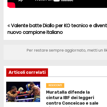
Valente batte Diallo per KO tecnico e diventa
N
nuovo campione italiano
a
v
Per restare sempre aggiornato, metti un li
i
g
Articoli correlati
a
z
RESOCONTI
Muratalla difende la
i
cintura IBF dei leggeri
contro Conceicao e sale