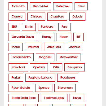
Alalshikh
Benavidez
Beterbiev
Bivol
Canelo
Chisora
Crawford
Dubois
EBU
Ennis
Fundora
Fury
Gervonta Davis
Haney
Hearn
IBF
Inoue
Itauma
Jake Paul
Joshua
Lomachenko
Magnesi
Mayweather
Nakatani
Opetaia
Ortiz
Pacquiao
Parker
Pugilato Italiano
Rodriguez
Ryan Garcia
Spence
Stevenson
Storia Della Boxe
Teofimo Lopez
Tszyu