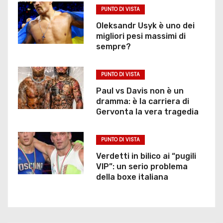
PUNTO DI VISTA
a
Oleksandr Usyk è uno dei
r
migliori pesi massimi di
sempre?
t
PUNTO DI VISTA
i
Paul vs Davis non è un
c
dramma: è la carriera di
Gervonta la vera tragedia
o
l
PUNTO DI VISTA
Verdetti in bilico ai “pugili
i
VIP”: un serio problema
della boxe italiana