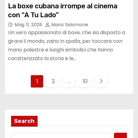
La boxe cubana irrompe al cinema
con “A Tu Lado”
Mag 11, 2026
Mario Salomone
Un vero appassionato di boxe, che sia disposto a
girare il mondo, zaino in spalla, per toccare con
mano palestre e luoghi simbolici che hanno
caratterizzato la storia e le…
P
1
2
…
10
a
g
i
Search
n