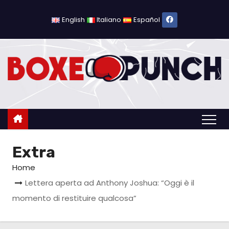
S
a
English
Italiano
Español
l
t
a
a
l
c
o
n
Extra
t
e
Home
n
Lettera aperta ad Anthony Joshua: “Oggi è il
u
momento di restituire qualcosa”
t
o