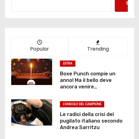
Searc
a
z
i
o
Popular
Trending
n
EXTRA
e
Boxe Punch compie un
anno! Ma il bello deve
d
ancora venire…
e
L'ANGOLO DEL CAMPIONE
g
Le radici della crisi del
pugilato italiano secondo
l
Andrea Sarritzu
i