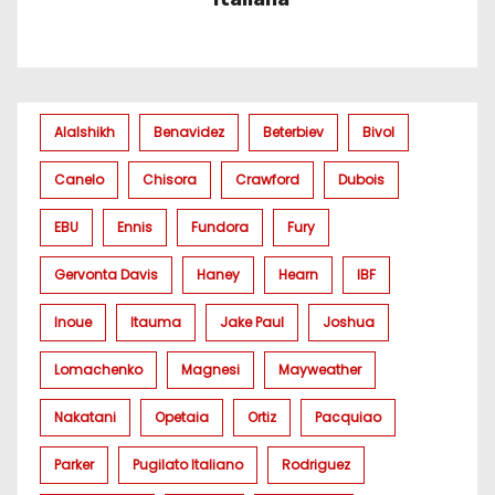
Alalshikh
Benavidez
Beterbiev
Bivol
Canelo
Chisora
Crawford
Dubois
EBU
Ennis
Fundora
Fury
Gervonta Davis
Haney
Hearn
IBF
Inoue
Itauma
Jake Paul
Joshua
Lomachenko
Magnesi
Mayweather
Nakatani
Opetaia
Ortiz
Pacquiao
Parker
Pugilato Italiano
Rodriguez