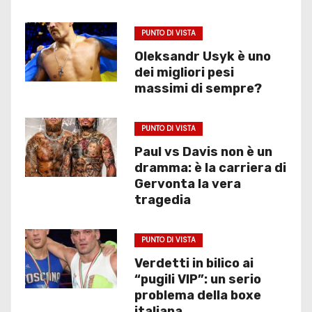
PUNTO DI VISTA
Oleksandr Usyk è uno
dei migliori pesi
massimi di sempre?
PUNTO DI VISTA
Paul vs Davis non è un
dramma: è la carriera di
Gervonta la vera
tragedia
PUNTO DI VISTA
Verdetti in bilico ai
“pugili VIP”: un serio
problema della boxe
italiana