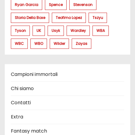
Ryan Garcia
Spence
Stevenson
Storia Della Boxe
Teofimo Lopez
Tszyu
Tyson
UK
Usyk
Wardley
WBA
WBC
WBO
Wilder
Zayas
Campioni immortali
Chi siamo
Contatti
Extra
Fantasy match