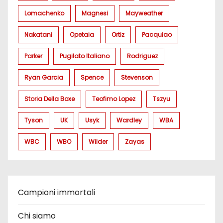
Lomachenko
Magnesi
Mayweather
Nakatani
Opetaia
Ortiz
Pacquiao
Parker
Pugilato Italiano
Rodriguez
Ryan Garcia
Spence
Stevenson
Storia Della Boxe
Teofimo Lopez
Tszyu
Tyson
UK
Usyk
Wardley
WBA
WBC
WBO
Wilder
Zayas
Campioni immortali
Chi siamo