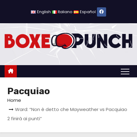
S
a
English
Italiano
Español
l
t
a
a
l
c
o
n
Pacquiao
t
e
Home
n
Ward: “Non è detto che Mayweather vs Pacquiao
u
2 finirà ai punti”
t
o