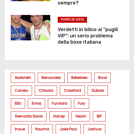
sempre?
PUNTO DI VISTA
Verdetti in bilico ai “pugili
VIP”: un serio problema
della boxe italiana
Alalshikh
Benavidez
Beterbiev
Bivol
Canelo
Chisora
Crawford
Dubois
EBU
Ennis
Fundora
Fury
Gervonta Davis
Haney
Hearn
IBF
Inoue
Itauma
Jake Paul
Joshua