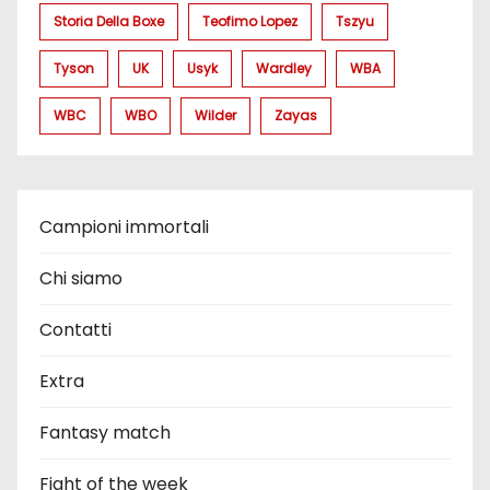
Storia Della Boxe
Teofimo Lopez
Tszyu
Tyson
UK
Usyk
Wardley
WBA
WBC
WBO
Wilder
Zayas
Campioni immortali
Chi siamo
Contatti
Extra
Fantasy match
Fight of the week