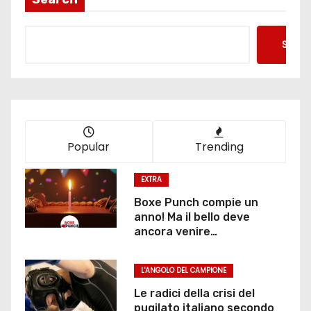
n
Searc
a
z
i
o
Popular
Trending
n
EXTRA
e
Boxe Punch compie un
anno! Ma il bello deve
d
ancora venire…
e
L'ANGOLO DEL CAMPIONE
g
Le radici della crisi del
pugilato italiano secondo