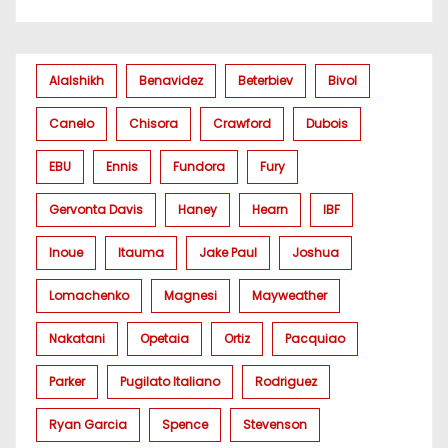
Alalshikh
Benavidez
Beterbiev
Bivol
Canelo
Chisora
Crawford
Dubois
EBU
Ennis
Fundora
Fury
Gervonta Davis
Haney
Hearn
IBF
Inoue
Itauma
Jake Paul
Joshua
Lomachenko
Magnesi
Mayweather
Nakatani
Opetaia
Ortiz
Pacquiao
Parker
Pugilato Italiano
Rodriguez
Ryan Garcia
Spence
Stevenson