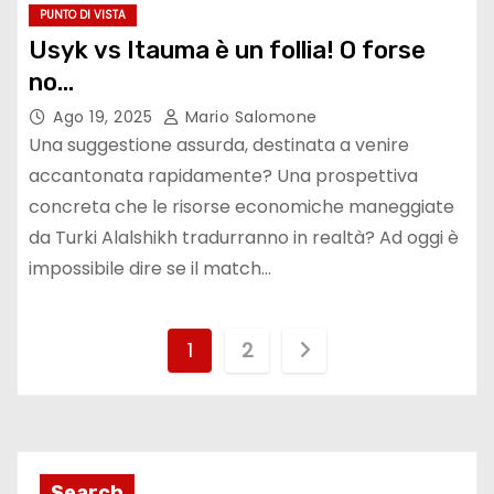
PUNTO DI VISTA
Usyk vs Itauma è un follia! O forse
no…
Ago 19, 2025
Mario Salomone
Una suggestione assurda, destinata a venire
accantonata rapidamente? Una prospettiva
concreta che le risorse economiche maneggiate
da Turki Alalshikh tradurranno in realtà? Ad oggi è
impossibile dire se il match…
P
1
2
a
g
i
Search