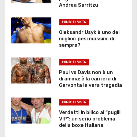
l
Andrea Sarritzu
i
PUNTO DI VISTA
a
Oleksandr Usyk è uno dei
r
migliori pesi massimi di
sempre?
t
PUNTO DI VISTA
i
Paul vs Davis non è un
c
dramma: è la carriera di
Gervonta la vera tragedia
o
l
PUNTO DI VISTA
Verdetti in bilico ai “pugili
i
VIP”: un serio problema
della boxe italiana