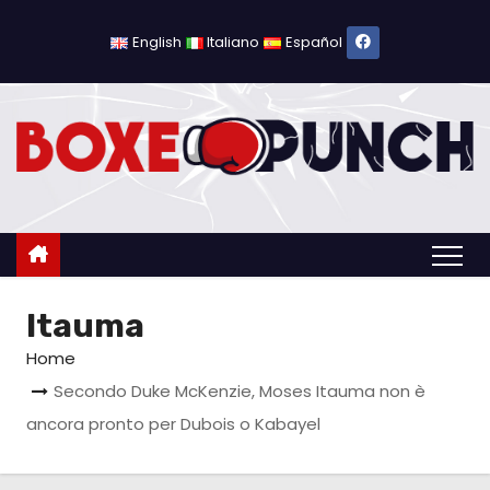
S
a
English
Italiano
Español
l
t
a
a
l
c
o
n
Itauma
t
e
Home
n
Secondo Duke McKenzie, Moses Itauma non è
u
ancora pronto per Dubois o Kabayel
t
o