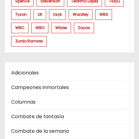
Spence
Stevenson
Teofimo Lopez
Tszyu
Tyson
UK
Usyk
Wardley
WBA
WBC
WBO
Wilder
Zayas
Zurdo Ramirez
Adicionales
Campeones inmortales
Columnas
Combate de fantasìa
Combate de la semana