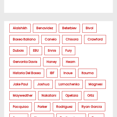
Alalshikh
Benavidez
Beterbiev
Bivol
Boxeo Italiano
Canelo
Chisora
Crawford
Dubois
EBU
Ennis
Fury
Gervonta Davis
Haney
Hearn
Historia Del Boxeo
IBF
Inoue
Itauma
Jake Paul
Joshua
Lomachenko
Magnesi
Mayweather
Nakatani
Opetaia
Ortiz
Pacquiao
Parker
Rodriguez
Ryan Garcia