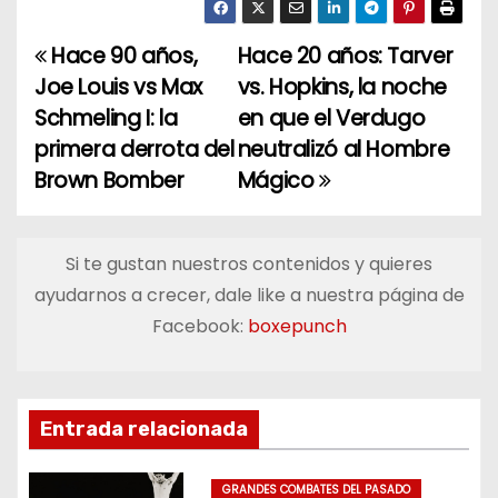
Hace 90 años,
Hace 20 años: Tarver
N
Joe Louis vs Max
vs. Hopkins, la noche
a
Schmeling I: la
en que el Verdugo
primera derrota del
neutralizó al Hombre
v
Brown Bomber
Mágico
e
g
Si te gustan nuestros contenidos y quieres
a
ayudarnos a crecer, dale like a nuestra página de
Facebook:
boxepunch
c
i
ó
Entrada relacionada
n
GRANDES COMBATES DEL PASADO