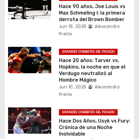
d
Hace 90 años, Joe Louis vs
Max Schmeling I: la primera
e
derrota del Brown Bomber
Jun 19, 2026
Alessandro
e
Preite
n
GRANDES COMBATES DEL PASADO
t
Hace 20 años: Tarver vs.
Hopkins, la noche en que el
r
Verdugo neutralizó al
Hombre Mágico
a
Jun 10, 2026
Alessandro
Preite
d
a
GRANDES COMBATES DEL PASADO
Hace Dos Años, Usyk vs Fury:
s
Crónica de una Noche
Inolvidable