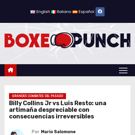
S
a
English
Italiano
Español
l
t
a
r
a
l
c
o
n
t
GRANDES COMBATES DEL PASADO
Billy Collins Jr vs Luis Resto: una
e
artimaña despreciable con
n
consecuencias irreversibles
i
d
Por
Mario Salomone