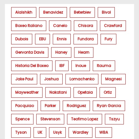
Alalshikh
Benavidez
Beterbiev
Bivol
Boxeo Italiano
Canelo
Chisora
Crawford
Dubois
EBU
Ennis
Fundora
Fury
Gervonta Davis
Haney
Hearn
Historia Del Boxeo
IBF
Inoue
Itauma
Jake Paul
Joshua
Lomachenko
Magnesi
Mayweather
Nakatani
Opetaia
Ortiz
Pacquiao
Parker
Rodriguez
Ryan Garcia
Spence
Stevenson
Teofimo Lopez
Tszyu
Tyson
UK
Usyk
Wardley
WBA