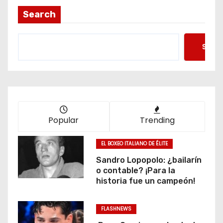
i
Search
n
Searc
a
c
i
ó
Popular
Trending
n
EL BOXEO ITALIANO DE ÉLITE
d
Sandro Lopopolo: ¿bailarín
o contable? ¡Para la
e
historia fue un campeón!
e
FLASHNEWS
n