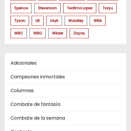
Spence
Stevenson
Teofimo Lopez
Tszyu
Tyson
UK
Usyk
Wardley
WBA
WBC
WBO
Wilder
Zayas
Adicionales
Campeones inmortales
Columnas
Combate de fantasìa
Combate de la semana