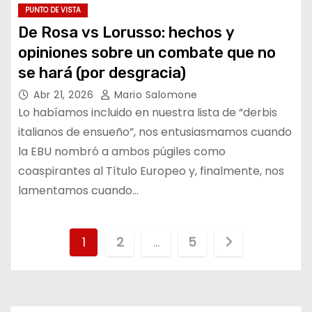
PUNTO DE VISTA
De Rosa vs Lorusso: hechos y
opiniones sobre un combate que no
se hará (por desgracia)
Abr 21, 2026
Mario Salomone
Lo habíamos incluido en nuestra lista de “derbis
italianos de ensueño”, nos entusiasmamos cuando
la EBU nombró a ambos púgiles como
coaspirantes al Título Europeo y, finalmente, nos
lamentamos cuando…
P
1
2
…
5
a
g