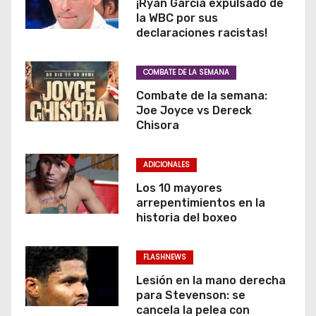
¡Ryan Garcia expulsado de
la WBC por sus
t
declaraciones racistas!
r
COMBATE DE LA SEMANA
a
Combate de la semana:
d
Joe Joyce vs Dereck
Chisora
a
ADICIONALES
s
Los 10 mayores
arrepentimientos en la
historia del boxeo
FLASHNEWS
Lesión en la mano derecha
para Stevenson: se
cancela la pelea con