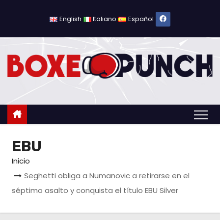
S
a
English
Italiano
Español
l
t
a
r
a
l
c
o
EBU
n
t
Inicio
e
Seghetti obliga a Numanovic a retirarse en el
n
séptimo asalto y conquista el título EBU Silver
i
d