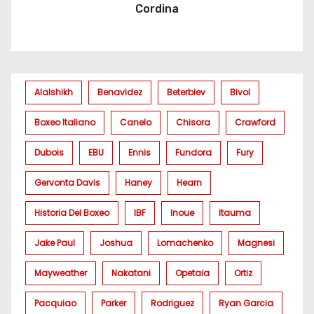
Cordina
Alalshikh
Benavidez
Beterbiev
Bivol
Boxeo Italiano
Canelo
Chisora
Crawford
Dubois
EBU
Ennis
Fundora
Fury
Gervonta Davis
Haney
Hearn
Historia Del Boxeo
IBF
Inoue
Itauma
Jake Paul
Joshua
Lomachenko
Magnesi
Mayweather
Nakatani
Opetaia
Ortiz
Pacquiao
Parker
Rodriguez
Ryan Garcia