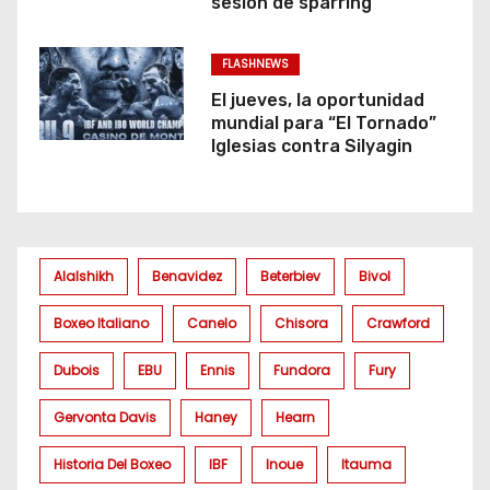
sesión de sparring
FLASHNEWS
El jueves, la oportunidad
mundial para “El Tornado”
Iglesias contra Silyagin
Alalshikh
Benavidez
Beterbiev
Bivol
Boxeo Italiano
Canelo
Chisora
Crawford
Dubois
EBU
Ennis
Fundora
Fury
Gervonta Davis
Haney
Hearn
Historia Del Boxeo
IBF
Inoue
Itauma