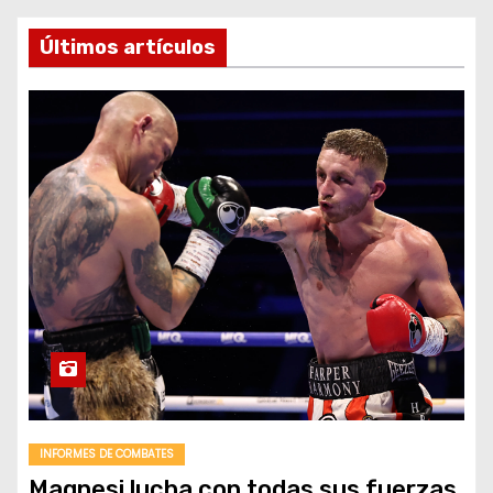
o
Últimos artículos
INFORMES DE COMBATES
Magnesi lucha con todas sus fuerzas,