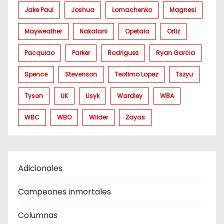
Jake Paul
Joshua
Lomachenko
Magnesi
Mayweather
Nakatani
Opetaia
Ortiz
Pacquiao
Parker
Rodriguez
Ryan Garcia
Spence
Stevenson
Teofimo Lopez
Tszyu
Tyson
UK
Usyk
Wardley
WBA
WBC
WBO
Wilder
Zayas
Adicionales
Campeones inmortales
Columnas