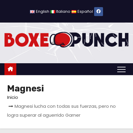
S
a
English
Italiano
Español
l
t
a
r
a
l
c
o
Magnesi
n
t
Inicio
e
Magnesi lucha con todas sus fuerzas, pero no
n
logra superar al aguerrido Garner
i
d