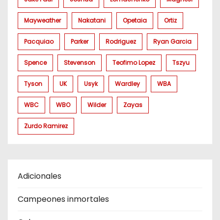
Mayweather
Nakatani
Opetaia
Ortiz
Pacquiao
Parker
Rodriguez
Ryan Garcia
Spence
Stevenson
Teofimo Lopez
Tszyu
Tyson
UK
Usyk
Wardley
WBA
WBC
WBO
Wilder
Zayas
Zurdo Ramirez
Adicionales
Campeones inmortales