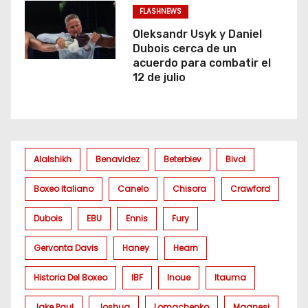
FLASHNEWS
Oleksandr Usyk y Daniel
Dubois cerca de un
acuerdo para combatir el
12 de julio
Alalshikh
Benavidez
Beterbiev
Bivol
Boxeo Italiano
Canelo
Chisora
Crawford
Dubois
EBU
Ennis
Fury
Gervonta Davis
Haney
Hearn
Historia Del Boxeo
IBF
Inoue
Itauma
Jake Paul
Joshua
Lomachenko
Magnesi