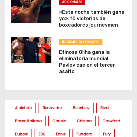
ADICIONALES
«Esta noche también gané
yo»: 10 victorias de
boxeadores journeymen
INFORMES DE COMBATES
Etinosa Oliha gana la
eliminatoria mundial:
Pavlov cae en el tercer
asalto
Alalshikh
Benavidez
Beterbiev
Bivol
Boxeo Italiano
Canelo
Chisora
Crawford
Dubois
EBU
Ennis
Fundora
Fury