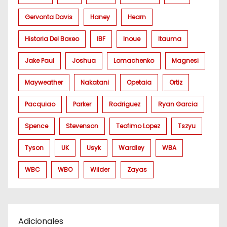
Gervonta Davis
Haney
Hearn
Historia Del Boxeo
IBF
Inoue
Itauma
Jake Paul
Joshua
Lomachenko
Magnesi
Mayweather
Nakatani
Opetaia
Ortiz
Pacquiao
Parker
Rodriguez
Ryan Garcia
Spence
Stevenson
Teofimo Lopez
Tszyu
Tyson
UK
Usyk
Wardley
WBA
WBC
WBO
Wilder
Zayas
Adicionales