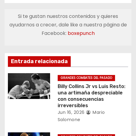
v
e
Si te gustan nuestros contenidos y quieres
ayudarnos a crecer, dale like a nuestra página de
g
Facebook:
boxepunch
a
c
Entrada relacionada
i
ó
GRANDES COMBATES DEL PASADO
Billy Collins Jr vs Luis Resto:
n
una artimaña despreciable
con consecuencias
d
irreversibles
Jun 16, 2026
Mario
e
Salomone
e