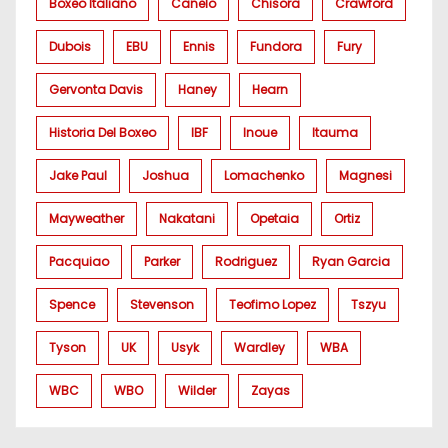
Boxeo Italiano
Canelo
Chisora
Crawford
Dubois
EBU
Ennis
Fundora
Fury
Gervonta Davis
Haney
Hearn
Historia Del Boxeo
IBF
Inoue
Itauma
Jake Paul
Joshua
Lomachenko
Magnesi
Mayweather
Nakatani
Opetaia
Ortiz
Pacquiao
Parker
Rodriguez
Ryan Garcia
Spence
Stevenson
Teofimo Lopez
Tszyu
Tyson
UK
Usyk
Wardley
WBA
WBC
WBO
Wilder
Zayas