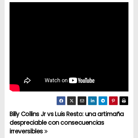
Billy Collins Jr vs Luis Resto: una artimaña
N
despreciable con consecuencias
a
irreversibles