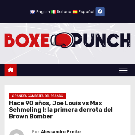
S
a
English
Italiano
Español
l
t
a
r
a
l
c
o
n
t
GRANDES COMBATES DEL PASADO
Hace 90 años, Joe Louis vs Max
e
Schmeling I: la primera derrota del
n
Brown Bomber
i
d
Por
Alessandro Preite