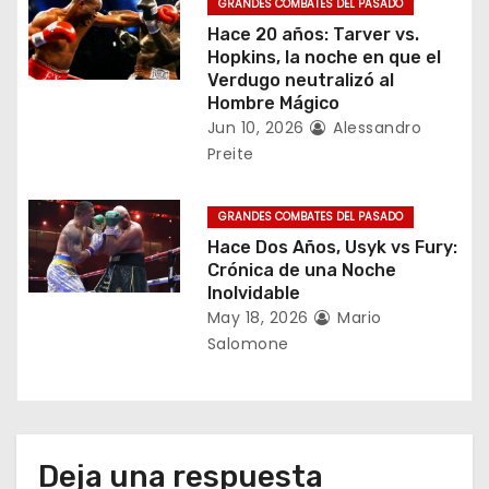
GRANDES COMBATES DEL PASADO
n
Hace 20 años: Tarver vs.
Hopkins, la noche en que el
t
Verdugo neutralizó al
Hombre Mágico
r
Jun 10, 2026
Alessandro
Preite
a
d
GRANDES COMBATES DEL PASADO
Hace Dos Años, Usyk vs Fury:
a
Crónica de una Noche
Inolvidable
s
May 18, 2026
Mario
Salomone
Deja una respuesta