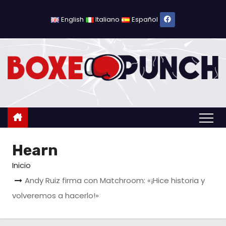
S
a
English
Italiano
Español
l
t
a
r
a
l
c
o
Hearn
n
t
Inicio
e
Andy Ruiz firma con Matchroom: «¡Hice historia y
n
volveremos a hacerlo!»
i
d