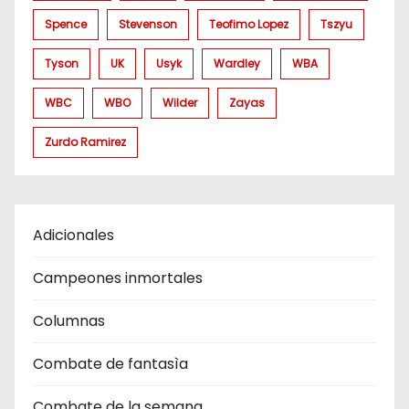
Spence
Stevenson
Teofimo Lopez
Tszyu
Tyson
UK
Usyk
Wardley
WBA
WBC
WBO
Wilder
Zayas
Zurdo Ramirez
Adicionales
Campeones inmortales
Columnas
Combate de fantasìa
Combate de la semana