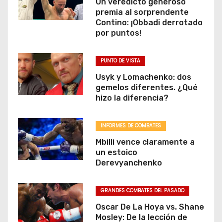
Un veredicto generoso
premia al sorprendente
t
Contino: ¡Obbadi derrotado
por puntos!
r
a
PUNTO DE VISTA
d
Usyk y Lomachenko: dos
gemelos diferentes. ¿Qué
a
hizo la diferencia?
s
INFORMES DE COMBATES
Mbilli vence claramente a
un estoico
Derevyanchenko
GRANDES COMBATES DEL PASADO
Oscar De La Hoya vs. Shane
Mosley: De la lección de