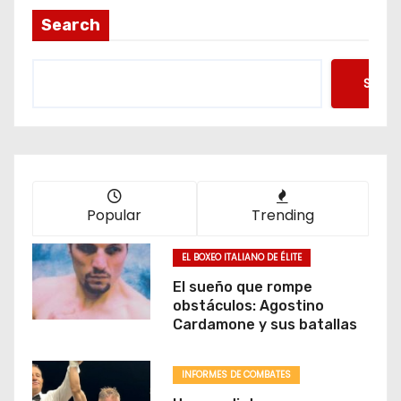
i
Search
n
Searc
a
c
i
ó
Popular
Trending
n
EL BOXEO ITALIANO DE ÉLITE
d
El sueño que rompe
obstáculos: Agostino
e
Cardamone y sus batallas
e
INFORMES DE COMBATES
n