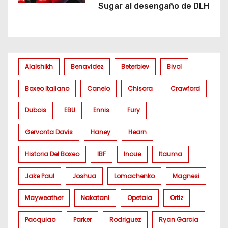
Sugar al desengaño de DLH
Alalshikh
Benavidez
Beterbiev
Bivol
Boxeo Italiano
Canelo
Chisora
Crawford
Dubois
EBU
Ennis
Fury
Gervonta Davis
Haney
Hearn
Historia Del Boxeo
IBF
Inoue
Itauma
Jake Paul
Joshua
Lomachenko
Magnesi
Mayweather
Nakatani
Opetaia
Ortiz
Pacquiao
Parker
Rodriguez
Ryan Garcia