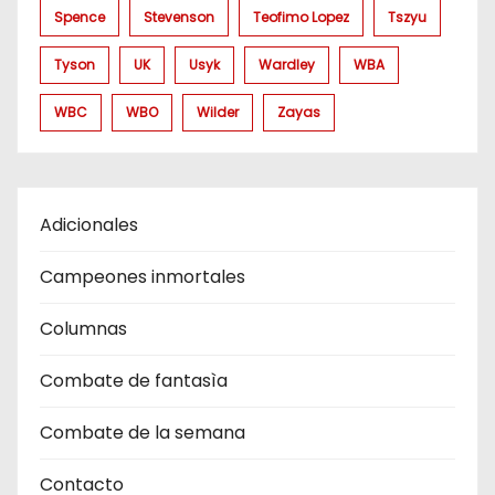
Spence
Stevenson
Teofimo Lopez
Tszyu
Tyson
UK
Usyk
Wardley
WBA
WBC
WBO
Wilder
Zayas
Adicionales
Campeones inmortales
Columnas
Combate de fantasìa
Combate de la semana
Contacto