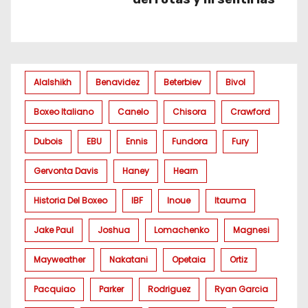
Alalshikh
Benavidez
Beterbiev
Bivol
Boxeo Italiano
Canelo
Chisora
Crawford
Dubois
EBU
Ennis
Fundora
Fury
Gervonta Davis
Haney
Hearn
Historia Del Boxeo
IBF
Inoue
Itauma
Jake Paul
Joshua
Lomachenko
Magnesi
Mayweather
Nakatani
Opetaia
Ortiz
Pacquiao
Parker
Rodriguez
Ryan Garcia