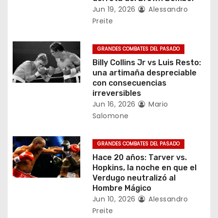
n
Jun 19, 2026
Alessandro
d
Preite
e
GRANDES COMBATES DEL PASADO
e
Billy Collins Jr vs Luis Resto:
una artimaña despreciable
n
con consecuencias
irreversibles
t
Jun 16, 2026
Mario
Salomone
r
a
GRANDES COMBATES DEL PASADO
Hace 20 años: Tarver vs.
d
Hopkins, la noche en que el
Verdugo neutralizó al
a
Hombre Mágico
Jun 10, 2026
Alessandro
s
Preite