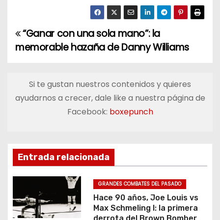
“Ganar con una sola mano”: la
N
memorable hazaña de Danny Williams
a
v
Si te gustan nuestros contenidos y quieres
e
ayudarnos a crecer, dale like a nuestra página de
Facebook:
boxepunch
g
a
c
Entrada relacionada
i
GRANDES COMBATES DEL PASADO
ó
Hace 90 años, Joe Louis vs
Max Schmeling I: la primera
derrota del Brown Bomber