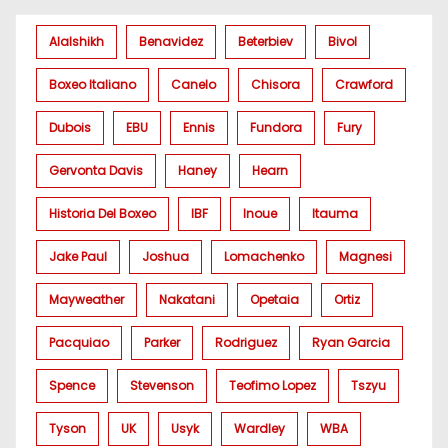
Alalshikh
Benavidez
Beterbiev
Bivol
Boxeo Italiano
Canelo
Chisora
Crawford
Dubois
EBU
Ennis
Fundora
Fury
Gervonta Davis
Haney
Hearn
Historia Del Boxeo
IBF
Inoue
Itauma
Jake Paul
Joshua
Lomachenko
Magnesi
Mayweather
Nakatani
Opetaia
Ortiz
Pacquiao
Parker
Rodriguez
Ryan Garcia
Spence
Stevenson
Teofimo Lopez
Tszyu
Tyson
UK
Usyk
Wardley
WBA