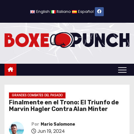
S
a
English
Italiano
Español
l
t
a
r
a
l
c
o
n
t
GRANDES COMBATES DEL PASADO
Finalmente en el Trono: El Triunfo de
e
Marvin Hagler Contra Alan Minter
n
i
Por
Mario Salomone
d
Jun 19, 2024