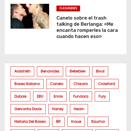
FLASHNEWS
Canelo sobre el trash
talking de Berlanga: «Me
encanta romperles la cara
cuando hacen eso»
Alalshikh
Benavidez
Beterbiev
Bivol
Boxeo Italiano
Canelo
Chisora
Crawford
Dubois
EBU
Ennis
Fundora
Fury
Gervonta Davis
Haney
Hearn
Historia Del Boxeo
IBF
Inoue
Itauma