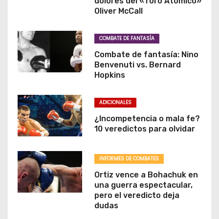
dolores del «Toro Atómico»
Oliver McCall
e
n
COMBATE DE FANTASÌA
Combate de fantasía: Nino
t
Benvenuti vs. Bernard
Hopkins
r
a
ADICIONALES
d
¿Incompetencia o mala fe?
10 veredictos para olvidar
a
s
INFORMES DE COMBATES
Ortiz vence a Bohachuk en
una guerra espectacular,
pero el veredicto deja
dudas