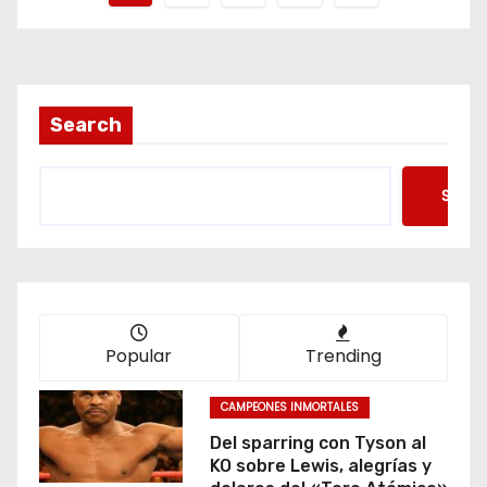
a
g
i
Search
n
Searc
a
c
i
ó
Popular
Trending
n
CAMPEONES INMORTALES
d
Del sparring con Tyson al
KO sobre Lewis, alegrías y
e