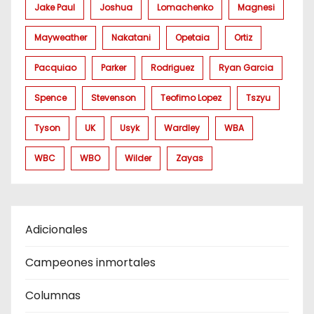
Jake Paul
Joshua
Lomachenko
Magnesi
Mayweather
Nakatani
Opetaia
Ortiz
Pacquiao
Parker
Rodriguez
Ryan Garcia
Spence
Stevenson
Teofimo Lopez
Tszyu
Tyson
UK
Usyk
Wardley
WBA
WBC
WBO
Wilder
Zayas
Adicionales
Campeones inmortales
Columnas