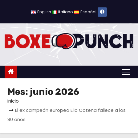
S
a
English
Italiano
Español
l
t
a
r
a
l
c
o
Mes:
junio 2026
n
t
Inicio
e
El ex campeón europeo Elio Cotena fallece a los
n
80 años
i
d