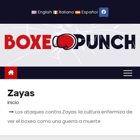
S
a
English
Italiano
Español
l
t
a
r
a
l
c
o
Zayas
n
t
Inicio
e
Los ataques contra Zayas: la cultura enfermiza de
n
ver el boxeo como una guerra a muerte
i
d