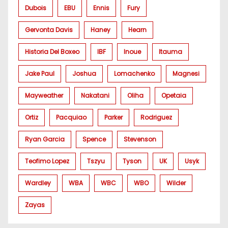
Dubois
EBU
Ennis
Fury
Gervonta Davis
Haney
Hearn
Historia Del Boxeo
IBF
Inoue
Itauma
Jake Paul
Joshua
Lomachenko
Magnesi
Mayweather
Nakatani
Oliha
Opetaia
Ortiz
Pacquiao
Parker
Rodriguez
Ryan Garcia
Spence
Stevenson
Teofimo Lopez
Tszyu
Tyson
UK
Usyk
Wardley
WBA
WBC
WBO
Wilder
Zayas