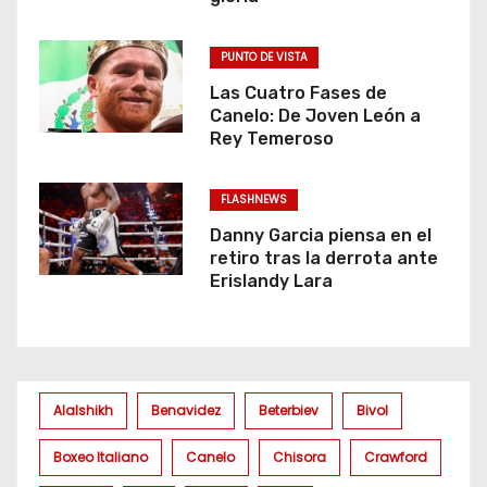
PUNTO DE VISTA
Las Cuatro Fases de
Canelo: De Joven León a
Rey Temeroso
FLASHNEWS
Danny Garcia piensa en el
retiro tras la derrota ante
Erislandy Lara
Alalshikh
Benavidez
Beterbiev
Bivol
Boxeo Italiano
Canelo
Chisora
Crawford