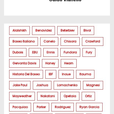
Alalshikh
Benavidez
Beterbiev
Bivol
Boxeo Italiano
Canelo
Chisora
Crawford
Dubois
EBU
Ennis
Fundora
Fury
Gervonta Davis
Haney
Hearn
Historia Del Boxeo
IBF
Inoue
Itauma
Jake Paul
Joshua
Lomachenko
Magnesi
Mayweather
Nakatani
Opetaia
Ortiz
Pacquiao
Parker
Rodriguez
Ryan Garcia