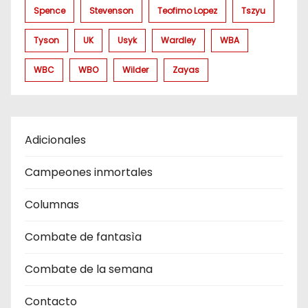
Spence
Stevenson
Teofimo Lopez
Tszyu
Tyson
UK
Usyk
Wardley
WBA
WBC
WBO
Wilder
Zayas
Adicionales
Campeones inmortales
Columnas
Combate de fantasìa
Combate de la semana
Contacto