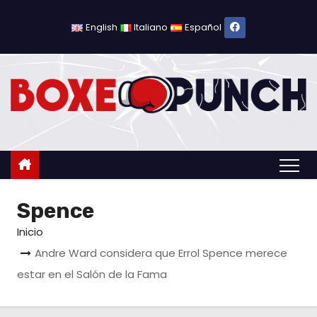
S
a
English
Italiano
Español
l
t
a
r
a
l
c
o
Spence
n
t
Inicio
e
Andre Ward considera que Errol Spence merece
n
estar en el Salón de la Fama
i
d