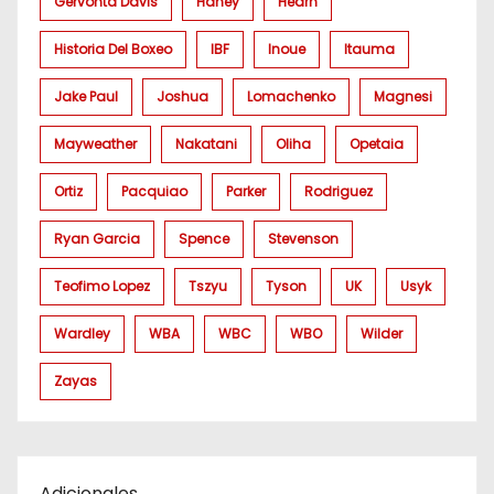
Gervonta Davis
Haney
Hearn
Historia Del Boxeo
IBF
Inoue
Itauma
Jake Paul
Joshua
Lomachenko
Magnesi
Mayweather
Nakatani
Oliha
Opetaia
Ortiz
Pacquiao
Parker
Rodriguez
Ryan Garcia
Spence
Stevenson
Teofimo Lopez
Tszyu
Tyson
UK
Usyk
Wardley
WBA
WBC
WBO
Wilder
Zayas
Adicionales