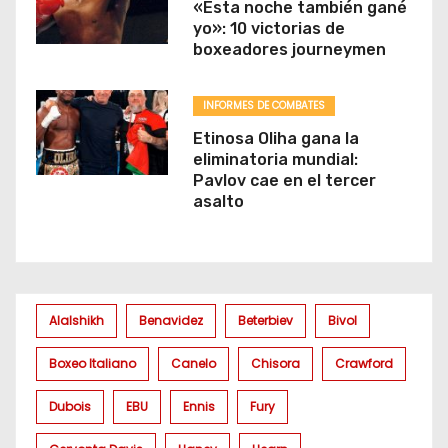
«Esta noche también gané
yo»: 10 victorias de
boxeadores journeymen
INFORMES DE COMBATES
Etinosa Oliha gana la
eliminatoria mundial:
Pavlov cae en el tercer
asalto
Alalshikh
Benavidez
Beterbiev
Bivol
Boxeo Italiano
Canelo
Chisora
Crawford
Dubois
EBU
Ennis
Fury