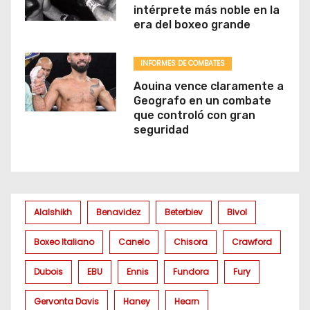
intérprete más noble en la
era del boxeo grande
INFORMES DE COMBATES
Aouina vence claramente a
Geografo en un combate
que controló con gran
seguridad
Alalshikh
Benavidez
Beterbiev
Bivol
Boxeo Italiano
Canelo
Chisora
Crawford
Dubois
EBU
Ennis
Fundora
Fury
Gervonta Davis
Haney
Hearn