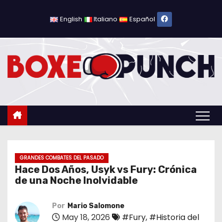
S
a
English
Italiano
Español
l
t
a
r
a
l
c
o
n
t
GRANDES COMBATES DEL PASADO
Hace Dos Años, Usyk vs Fury: Crónica
e
de una Noche Inolvidable
n
i
Por
Mario Salomone
d
May 18, 2026
#Fury
,
#Historia del