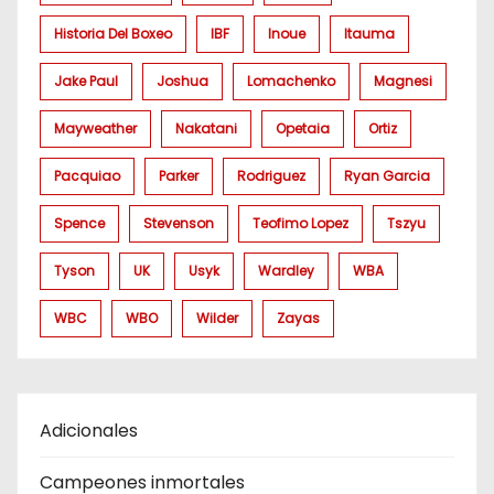
Historia Del Boxeo
IBF
Inoue
Itauma
Jake Paul
Joshua
Lomachenko
Magnesi
Mayweather
Nakatani
Opetaia
Ortiz
Pacquiao
Parker
Rodriguez
Ryan Garcia
Spence
Stevenson
Teofimo Lopez
Tszyu
Tyson
UK
Usyk
Wardley
WBA
WBC
WBO
Wilder
Zayas
Adicionales
Campeones inmortales