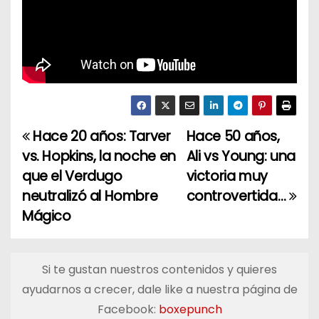
Hace 20 años: Tarver
Hace 50 años,
N
vs. Hopkins, la noche en
Ali vs Young: una
a
que el Verdugo
victoria muy
neutralizó al Hombre
controvertida…
v
Mágico
e
g
Si te gustan nuestros contenidos y quieres
a
ayudarnos a crecer, dale like a nuestra página de
Facebook:
boxepunch