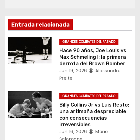
c
i
ó
Entrada relacionada
n
GRANDES COMBATES DEL PASADO
d
Hace 90 años, Joe Louis vs
Max Schmeling I: la primera
e
derrota del Brown Bomber
Jun 19, 2026
Alessandro
e
Preite
n
GRANDES COMBATES DEL PASADO
t
Billy Collins Jr vs Luis Resto:
una artimaña despreciable
r
con consecuencias
irreversibles
a
Jun 16, 2026
Mario
Salomone