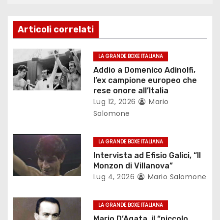
z
Articoli correlati
i
o
LA GRANDE BOXE ITALIANA
Addio a Domenico Adinolfi,
n
l’ex campione europeo che
rese onore all’Italia
e
Lug 12, 2026
Mario
Salomone
a
r
LA GRANDE BOXE ITALIANA
Intervista ad Efisio Galici, “Il
t
Monzon di Villanova”
Lug 4, 2026
Mario Salomone
i
c
LA GRANDE BOXE ITALIANA
Mario D’Agata, il “piccolo