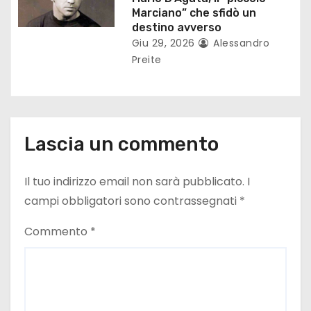
o
Marciano” che sfidò un
destino avverso
l
Giu 29, 2026
Alessandro
Preite
i
Lascia un commento
Il tuo indirizzo email non sarà pubblicato.
I
campi obbligatori sono contrassegnati
*
Commento
*