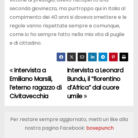
seconda giovinezza, ma purtroppo qui in Italia al
compimento dei 40 anni si doveva smettere e le
regole vanno rispettate sempre e comunque,
come io ho sempre fatto nella mia vita di pugile
e di cittadino.
Intervista a
Intervista a Leonard
N
Emiliano Marsili,
Bundu, il “fiorentino
a
l’eterno ragazzo di
d’Africa” dal cuore
Civitavecchia
umile
v
i
Per restare sempre aggiornato, metti un like alla
g
nostra pagina Facebook:
boxepunch
a