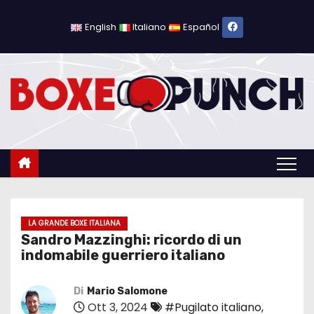
S
a
English
Italiano
Español
l
t
a
a
l
c
o
n
t
e
LA GRANDE BOXE ITALIANA
Sandro Mazzinghi: ricordo di un
n
indomabile guerriero italiano
u
t
Di
Mario Salomone
o
Ott 3, 2024
#Pugilato italiano
,