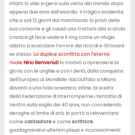
infatti lo vide ergersi sulla vetta del mondo dopo
appena due anni dall’esordio. Il tragico incidente
che a soli 12 giorni dal matrimonio lo privò della
sua consorte e gli causò una frattura alla scatola
cranica gli fece vedere il ring come un rifugio
adatto a scacciare l’orrore dei ricordi e ritrovare
se stesso.
La duplice sconfitta con l’eterno
rivale
Nino Benvenuti
lo motivò a riprendersi la
gloria con le unghie e con i denti, dalla conquista
dell’Europeo al Mondiale riacciuffato a Milano
davanti a una folla oceanica. Infine, la scelta
della Federazione di interromperne i tentativi di
rientro sulla soglia dei 40 anni, non concedendo
deroghe al limite di età, lo portò a reinventarsi
come
cantautore
e come
scrittore
,
guadagnandosi ulteriori plausi e riconoscimenti.