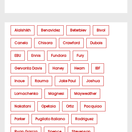
Alalshikh
Benavidez
Beterbiev
Bivol
Canelo
Chisora
Crawford
Dubois
EBU
Ennis
Fundora
Fury
Gervonta Davis
Haney
Hearn
IBF
Inoue
Itauma
Jake Paul
Joshua
Lomachenko
Magnesi
Mayweather
Nakatani
Opetaia
Ortiz
Pacquiao
Parker
Pugilato Italiano
Rodriguez
Ryan Garcia
Spence
Stevenson