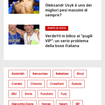
Oleksandr Usyk è uno dei
migliori pesi massimi di
sempre?
PUNTO DI VISTA
Verdetti in bilico ai “pugili
VIP”: un serio problema
della boxe italiana
Alalshikh
Benavidez
Beterbiev
Bivol
Canelo
Chisora
Crawford
Dubois
EBU
Ennis
Fundora
Fury
Gervonta Davis
Haney
Hearn
IBF