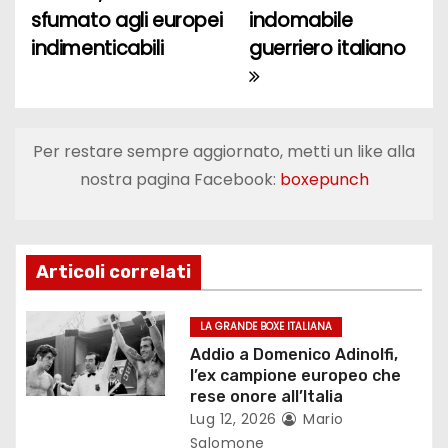
a
sfumato agli europei
indomabile
indimenticabili
guerriero italiano
v
i
g
Per restare sempre aggiornato, metti un like alla
a
nostra pagina Facebook:
boxepunch
z
i
Articoli correlati
o
LA GRANDE BOXE ITALIANA
n
Addio a Domenico Adinolfi,
l’ex campione europeo che
e
rese onore all’Italia
Lug 12, 2026
Mario
a
Salomone