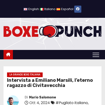
S
a
English
Italiano
Español
l
t
a
a
l
c
o
n
t
e
LA GRANDE BOXE ITALIANA
Intervista a Emiliano Marsili, l’eterno
n
ragazzo di Civitavecchia
u
t
Di
Mario Salomone
o
Ott 4, 2024
#Pugilato italiano
,