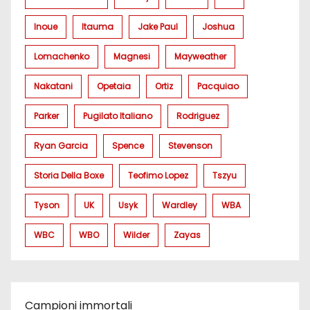
Inoue
Itauma
Jake Paul
Joshua
Lomachenko
Magnesi
Mayweather
Nakatani
Opetaia
Ortiz
Pacquiao
Parker
Pugilato Italiano
Rodriguez
Ryan Garcia
Spence
Stevenson
Storia Della Boxe
Teofimo Lopez
Tszyu
Tyson
UK
Usyk
Wardley
WBA
WBC
WBO
Wilder
Zayas
Campioni immortali