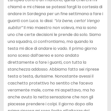
chiamò e mi chiese se potessi fargli la cortesia di
andare in Sardegna per un fine settimana a fare i
guanti con Luca. Io dissi:
“Va bene, certo! Vengo
subito!”
Il mio maestro non voleva, ma io sono
uno che certe decisioni le prende da solo. Siamo
una squadra, ci confrontiamo, ma quando la
testa mi dice di andare io vado. Il primo giorno
sono sceso dall’aereo e sono andato
direttamente a fare i guanti, con tutta la
stanchezza addosso. Abbiamo fatto sei riprese
testa a testa, durissime. Nonostante avessi il
caschetto protettivo ho sentito che faceva
veramente male, come mi aspettavo, ma ho
anche avuto la netta sensazione che non gli
piacesse prendere i colpi. Il giorno dopo alla
prima ripresa mi sono ferito all’altezza del