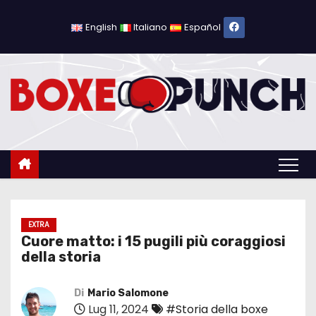
S
a
English
Italiano
Español
l
t
a
a
l
c
o
n
t
e
EXTRA
Cuore matto: i 15 pugili più coraggiosi
n
della storia
u
t
Di
Mario Salomone
o
Lug 11, 2024
#Storia della boxe