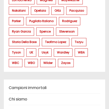
Lomachenko
Magnesi
Mayweather
Nakatani
Opetaia
Ortiz
Pacquiao
Parker
Pugilato Italiano
Rodriguez
Ryan Garcia
Spence
Stevenson
Storia Della Boxe
Teofimo Lopez
Tszyu
Tyson
UK
Usyk
Wardley
WBA
WBC
WBO
Wilder
Zayas
Campioni immortali
Chi siamo