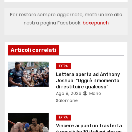
v
i
Per restare sempre aggiornato, metti un like alla
nostra pagina Facebook:
boxepunch
g
a
z
Articoli correlati
i
EXTRA
o
Lettera aperta ad Anthony
Joshua: “Oggi è il momento
n
di restituire qualcosa”
Ago 8, 2026
Mario
e
Salomone
a
EXTRA
r
Vincere ai punti in trasferta
è possibile: 10 italiani che ce