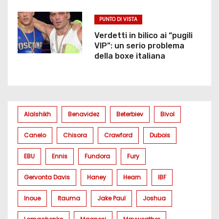
PUNTO DI VISTA
Verdetti in bilico ai “pugili
VIP”: un serio problema
della boxe italiana
Alalshikh
Benavidez
Beterbiev
Bivol
Canelo
Chisora
Crawford
Dubois
EBU
Ennis
Fundora
Fury
Gervonta Davis
Haney
Hearn
IBF
Inoue
Itauma
Jake Paul
Joshua