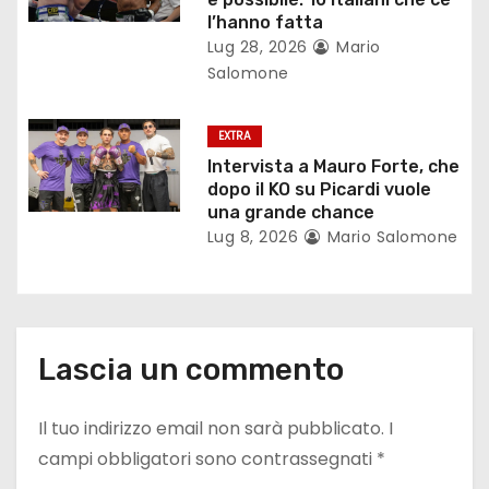
t
l’hanno fatta
Lug 28, 2026
Mario
i
Salomone
c
EXTRA
o
Intervista a Mauro Forte, che
dopo il KO su Picardi vuole
l
una grande chance
Lug 8, 2026
Mario Salomone
i
Lascia un commento
Il tuo indirizzo email non sarà pubblicato.
I
campi obbligatori sono contrassegnati
*