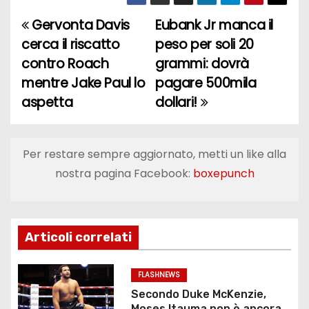
Gervonta Davis
Eubank Jr manca il
N
cerca il riscatto
peso per soli 20
a
contro Roach
grammi: dovrà
mentre Jake Paul lo
pagare 500mila
v
aspetta
dollari!
i
g
Per restare sempre aggiornato, metti un like alla
a
nostra pagina Facebook:
boxepunch
z
i
Articoli correlati
o
FLASHNEWS
n
Secondo Duke McKenzie,
Moses Itauma non è ancora