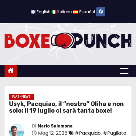
S
a
English
Italiano
Español
l
t
a
a
l
c
o
n
t
e
FLASHNEWS
Usyk, Pacquiao, il “nostro” Oliha e non
n
solo: il 19 luglio ci sarà tanta boxe!
u
t
Di
Mario Salomone
o
Mag 12, 2025
#Pacquiao
,
#Pugilato