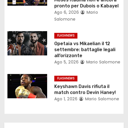
e
pronto per Dubois o Kabayel
Ago 6, 2026
Mario
a
Salomone
r
FLASHNEWS
t
Opetaia vs Mikaelian il 12
settembre: battaglie legali
i
all’orizzonte
c
Ago 5, 2026
Mario Salomone
o
FLASHNEWS
l
Keyshawn Davis rifiuta il
match contro Devin Haney!
i
Ago 1, 2026
Mario Salomone