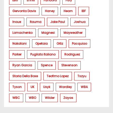
EBU
Ennis
Fundora
Fury
Gervonta Davis
Haney
Hearn
IBF
Inoue
Itauma
Jake Paul
Joshua
Lomachenko
Magnesi
Mayweather
Nakatani
Opetaia
Ortiz
Pacquiao
Parker
Pugilato Italiano
Rodriguez
Ryan Garcia
Spence
Stevenson
Storia Della Boxe
Teofimo Lopez
Tszyu
Tyson
UK
Usyk
Wardley
WBA
WBC
WBO
Wilder
Zayas