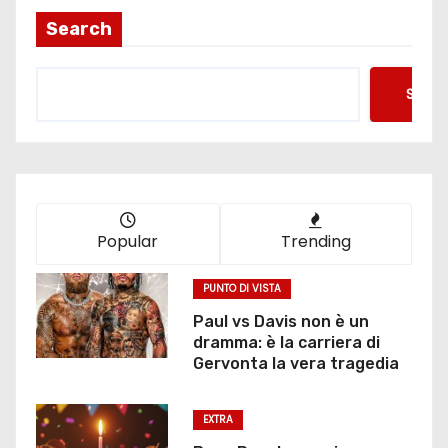
i
Search
n
Searc
a
z
i
o
Popular
Trending
n
PUNTO DI VISTA
e
Paul vs Davis non è un
dramma: è la carriera di
d
Gervonta la vera tragedia
e
EXTRA
g