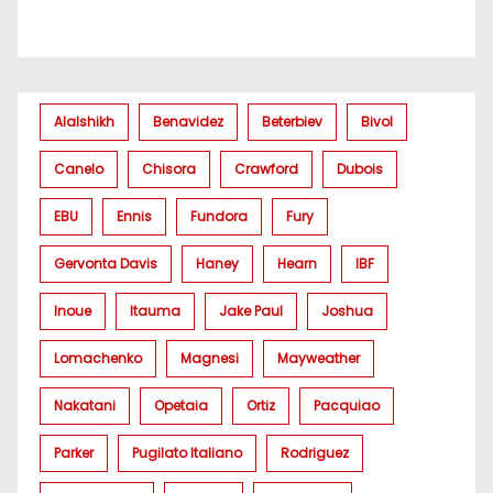
Alalshikh
Benavidez
Beterbiev
Bivol
Canelo
Chisora
Crawford
Dubois
EBU
Ennis
Fundora
Fury
Gervonta Davis
Haney
Hearn
IBF
Inoue
Itauma
Jake Paul
Joshua
Lomachenko
Magnesi
Mayweather
Nakatani
Opetaia
Ortiz
Pacquiao
Parker
Pugilato Italiano
Rodriguez