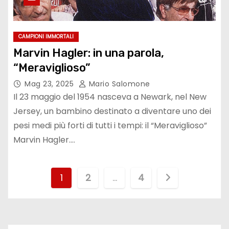
CAMPIONI IMMORTALI
Marvin Hagler: in una parola,
“Meraviglioso”
Mag 23, 2025
Mario Salomone
Il 23 maggio del 1954 nasceva a Newark, nel New
Jersey, un bambino destinato a diventare uno dei
pesi medi più forti di tutti i tempi: il “Meraviglioso”
Marvin Hagler.…
P
1
2
…
4
a
g