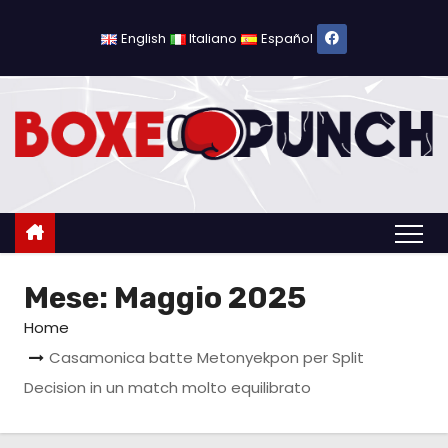
S
a
English
Italiano
Español
l
t
a
a
l
c
o
n
Mese:
Maggio 2025
t
e
Home
n
Casamonica batte Metonyekpon per Split
u
Decision in un match molto equilibrato
t
o