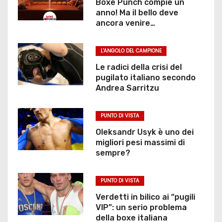
Boxe Punch compie un
anno! Ma il bello deve
l
ancora venire…
i
L'ANGOLO DEL CAMPIONE
a
Le radici della crisi del
r
pugilato italiano secondo
Andrea Sarritzu
t
PUNTO DI VISTA
i
Oleksandr Usyk è uno dei
c
migliori pesi massimi di
sempre?
o
l
PUNTO DI VISTA
Verdetti in bilico ai “pugili
i
VIP”: un serio problema
della boxe italiana