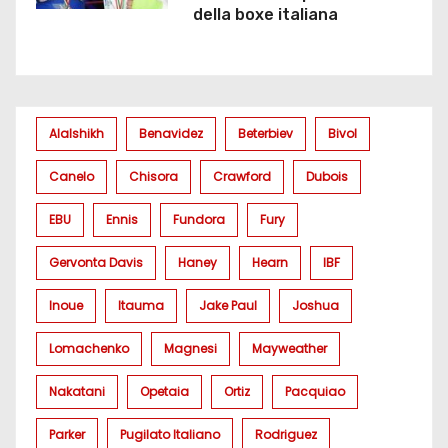
della boxe italiana
Alalshikh
Benavidez
Beterbiev
Bivol
Canelo
Chisora
Crawford
Dubois
EBU
Ennis
Fundora
Fury
Gervonta Davis
Haney
Hearn
IBF
Inoue
Itauma
Jake Paul
Joshua
Lomachenko
Magnesi
Mayweather
Nakatani
Opetaia
Ortiz
Pacquiao
Parker
Pugilato Italiano
Rodriguez