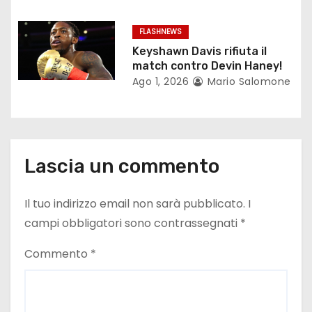
c
FLASHNEWS
o
Keyshawn Davis rifiuta il
match contro Devin Haney!
l
Ago 1, 2026
Mario Salomone
i
Lascia un commento
Il tuo indirizzo email non sarà pubblicato.
I
campi obbligatori sono contrassegnati
*
Commento
*