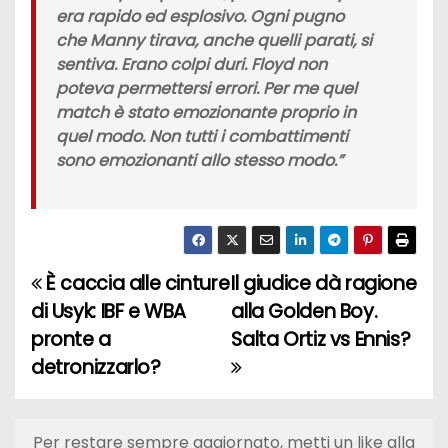
era rapido ed esplosivo. Ogni pugno
che Manny tirava, anche quelli parati, si
sentiva. Erano colpi duri. Floyd non
poteva permettersi errori. Per me quel
match è stato emozionante proprio in
quel modo. Non tutti i combattimenti
sono emozionanti allo stesso modo.”
È caccia alle cinture
Il giudice dà ragione
N
di Usyk: IBF e WBA
alla Golden Boy.
a
pronte a
Salta Ortiz vs Ennis?
detronizzarlo?
v
i
Per restare sempre aggiornato, metti un like alla