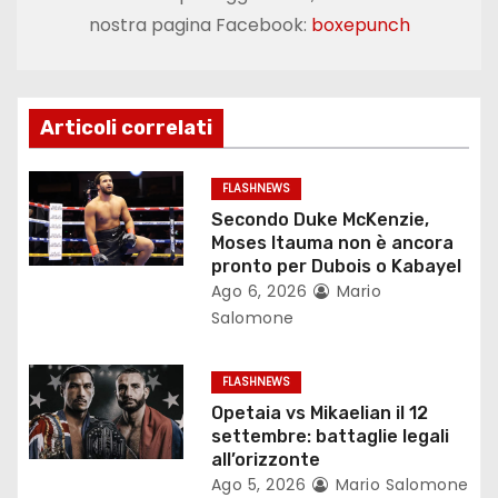
g
nostra pagina Facebook:
boxepunch
a
z
Articoli correlati
i
o
FLASHNEWS
Secondo Duke McKenzie,
n
Moses Itauma non è ancora
pronto per Dubois o Kabayel
e
Ago 6, 2026
Mario
Salomone
a
r
FLASHNEWS
Opetaia vs Mikaelian il 12
t
settembre: battaglie legali
all’orizzonte
i
Ago 5, 2026
Mario Salomone