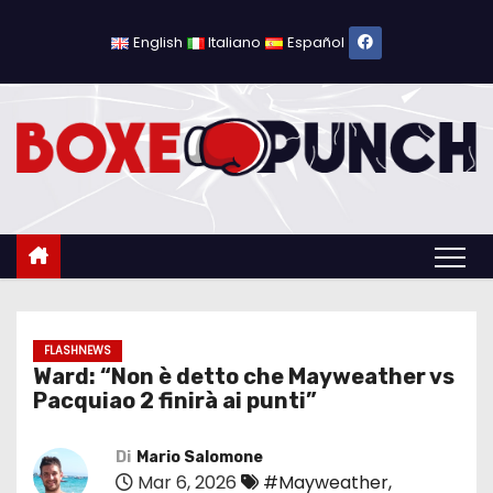
S
a
English
Italiano
Español
l
t
a
a
l
c
o
n
t
e
FLASHNEWS
Ward: “Non è detto che Mayweather vs
n
Pacquiao 2 finirà ai punti”
u
t
Di
Mario Salomone
o
Mar 6, 2026
#Mayweather
,