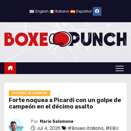
S
a
English
Italiano
Español
l
t
a
r
a
l
c
o
n
t
INFORMES DE COMBATES
Forte noquea a Picardi con un golpe de
e
campeón en el décimo asalto
n
i
Por
Mario Salomone
d
Jul 4, 2026
#Boxeo italiano
,
#EBU