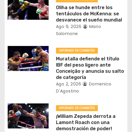
d
Oliha se hunde entre los
tentáculos de McKenna: se
e
desvanece el sueño mundial
Ago 9, 2026
Mario
e
Salomone
n
INFORMES DE COMBATES
t
Muratalla defiende el título
IBF del peso ligero ante
r
Conceição y anuncia su salto
de categoría
a
Ago 2, 2026
Domenico
D'Agostino
d
a
INFORMES DE COMBATES
¡William Zepeda derrota a
s
Lamont Roach con una
demostración de poder!