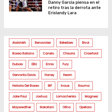
Danny Garcia piensa en el
retiro tras la derrota ante
Erislandy Lara
Alalshikh
Benavidez
Beterbiev
Bivol
Boxeo Italiano
Canelo
Chisora
Crawford
Dubois
EBU
Ennis
Fury
Gervonta Davis
Haney
Hearn
Historia Del Boxeo
IBF
Inoue
Itauma
Jake Paul
Joshua
Lomachenko
Magnesi
Mayweather
Nakatani
Oliha
Opetaia