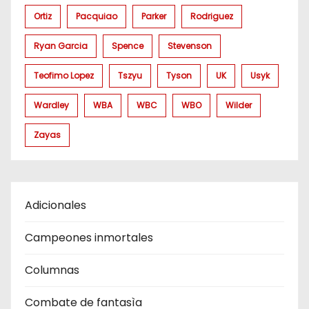
Ortiz
Pacquiao
Parker
Rodriguez
Ryan Garcia
Spence
Stevenson
Teofimo Lopez
Tszyu
Tyson
UK
Usyk
Wardley
WBA
WBC
WBO
Wilder
Zayas
Adicionales
Campeones inmortales
Columnas
Combate de fantasìa