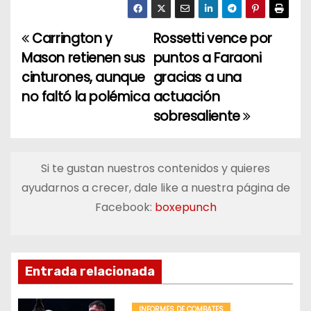
Carrington y
Rossetti vence por
N
Mason retienen sus
puntos a Faraoni
a
cinturones, aunque
gracias a una
no faltó la polémica
actuación
v
sobresaliente
e
g
Si te gustan nuestros contenidos y quieres
a
ayudarnos a crecer, dale like a nuestra página de
Facebook:
boxepunch
c
i
ó
Entrada relacionada
n
INFORMES DE COMBATES