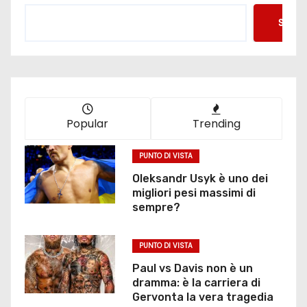
n
Searc
a
z
i
o
Popular
Trending
n
PUNTO DI VISTA
e
Oleksandr Usyk è uno dei
migliori pesi massimi di
d
sempre?
e
PUNTO DI VISTA
g
Paul vs Davis non è un
dramma: è la carriera di
l
Gervonta la vera tragedia