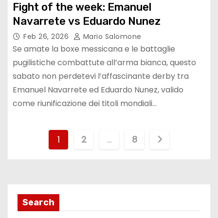
Fight of the week: Emanuel
Navarrete vs Eduardo Nunez
Feb 26, 2026
Mario Salomone
Se amate la boxe messicana e le battaglie
pugilistiche combattute all’arma bianca, questo
sabato non perdetevi l’affascinante derby tra
Emanuel Navarrete ed Eduardo Nunez, valido
come riunificazione dei titoli mondiali…
P
1
2
…
8
a
g
i
Search