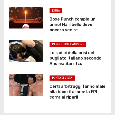
i
EXTRA
a
Boxe Punch compie un
r
anno! Ma il bello deve
ancora venire…
t
L'ANGOLO DEL CAMPIONE
i
Le radici della crisi del
c
pugilato italiano secondo
Andrea Sarritzu
o
l
PUNTO DI VISTA
Certi arbitraggi fanno male
i
alla boxe italiana: la FPI
corra ai ripari!