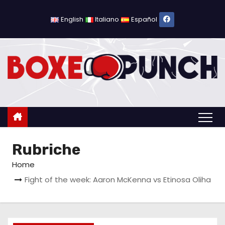
S
a
English
Italiano
Español
l
t
a
a
l
c
o
n
Rubriche
t
e
Home
n
Fight of the week: Aaron McKenna vs Etinosa Oliha
u
t
o