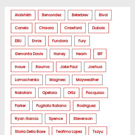
Alalshikh
Benavidez
Beterbiev
Bivol
Canelo
Chisora
Crawford
Dubois
EBU
Ennis
Fundora
Fury
Gervonta Davis
Haney
Hearn
IBF
Inoue
Itauma
Jake Paul
Joshua
Lomachenko
Magnesi
Mayweather
Nakatani
Opetaia
Ortiz
Pacquiao
Parker
Pugilato Italiano
Rodriguez
Ryan Garcia
Spence
Stevenson
Storia Della Boxe
Teofimo Lopez
Tszyu