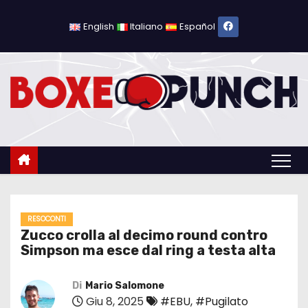
S
a
English
Italiano
Español
l
t
a
a
l
c
o
n
t
e
RESOCONTI
Zucco crolla al decimo round contro
n
Simpson ma esce dal ring a testa alta
u
t
Di
Mario Salomone
o
Giu 8, 2025
#EBU
,
#Pugilato