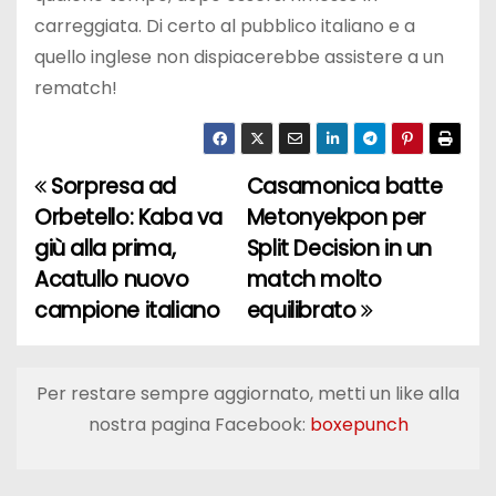
carreggiata. Di certo al pubblico italiano e a
quello inglese non dispiacerebbe assistere a un
rematch!
Sorpresa ad
Casamonica batte
N
Orbetello: Kaba va
Metonyekpon per
a
giù alla prima,
Split Decision in un
Acatullo nuovo
match molto
v
campione italiano
equilibrato
i
g
Per restare sempre aggiornato, metti un like alla
a
nostra pagina Facebook:
boxepunch
z