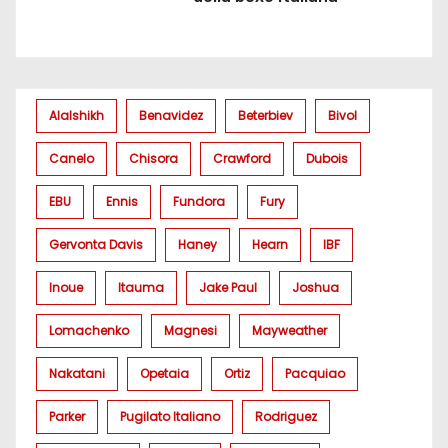
Alalshikh
Benavidez
Beterbiev
Bivol
Canelo
Chisora
Crawford
Dubois
EBU
Ennis
Fundora
Fury
Gervonta Davis
Haney
Hearn
IBF
Inoue
Itauma
Jake Paul
Joshua
Lomachenko
Magnesi
Mayweather
Nakatani
Opetaia
Ortiz
Pacquiao
Parker
Pugilato Italiano
Rodriguez