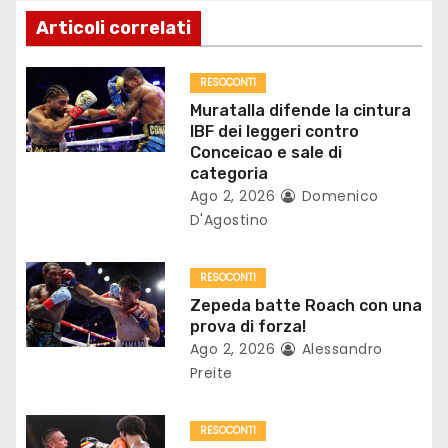
i
Articoli correlati
o
RESOCONTI
n
Muratalla difende la cintura
IBF dei leggeri contro
e
Conceicao e sale di
categoria
a
Ago 2, 2026
Domenico
D'Agostino
r
t
RESOCONTI
Zepeda batte Roach con una
i
prova di forza!
c
Ago 2, 2026
Alessandro
Preite
o
l
RESOCONTI