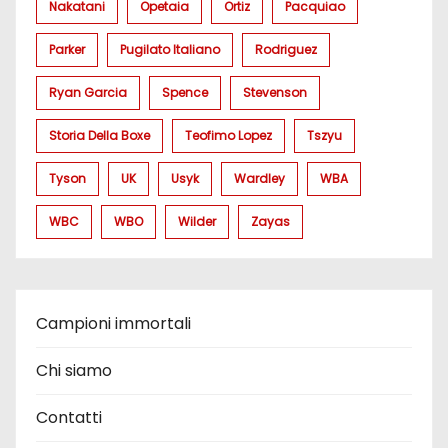
Nakatani
Opetaia
Ortiz
Pacquiao
Parker
Pugilato Italiano
Rodriguez
Ryan Garcia
Spence
Stevenson
Storia Della Boxe
Teofimo Lopez
Tszyu
Tyson
UK
Usyk
Wardley
WBA
WBC
WBO
Wilder
Zayas
Campioni immortali
Chi siamo
Contatti