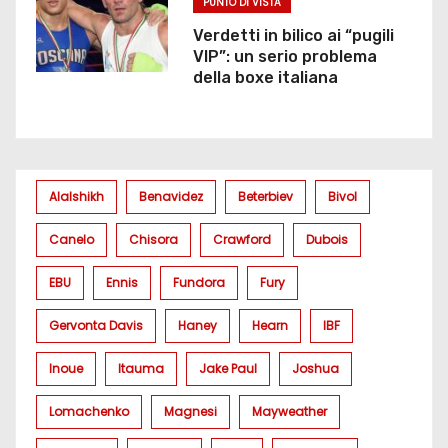
PUNTO DI VISTA
Verdetti in bilico ai “pugili
VIP”: un serio problema
della boxe italiana
Alalshikh
Benavidez
Beterbiev
Bivol
Canelo
Chisora
Crawford
Dubois
EBU
Ennis
Fundora
Fury
Gervonta Davis
Haney
Hearn
IBF
Inoue
Itauma
Jake Paul
Joshua
Lomachenko
Magnesi
Mayweather