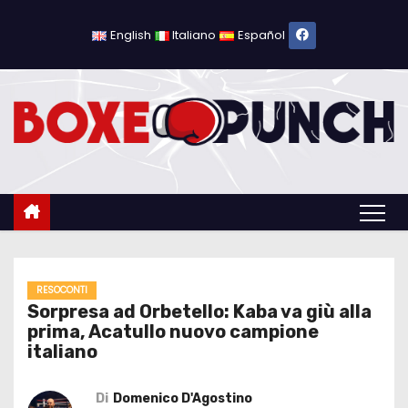
S
a
English
Italiano
Español
l
t
a
a
l
c
o
n
t
e
RESOCONTI
Sorpresa ad Orbetello: Kaba va giù alla
n
prima, Acatullo nuovo campione
u
italiano
t
o
Di
Domenico D'Agostino