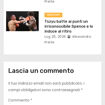
Preite
c
o
RESOCONTI
Tszyu batte ai punti un
l
irriconoscibile Spence e lo
induce al ritiro
i
Lug 26, 2026
Alessandro
Preite
Lascia un commento
Il tuo indirizzo email non sarà pubblicato.
I
campi obbligatori sono contrassegnati
*
Commento
*