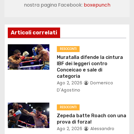
g
nostra pagina Facebook:
boxepunch
a
z
Articoli correlati
i
o
RESOCONTI
Muratalla difende la cintura
n
IBF dei leggeri contro
Conceicao e sale di
e
categoria
Ago 2, 2026
Domenico
a
D'Agostino
r
RESOCONTI
t
Zepeda batte Roach con una
prova di forza!
i
Ago 2, 2026
Alessandro