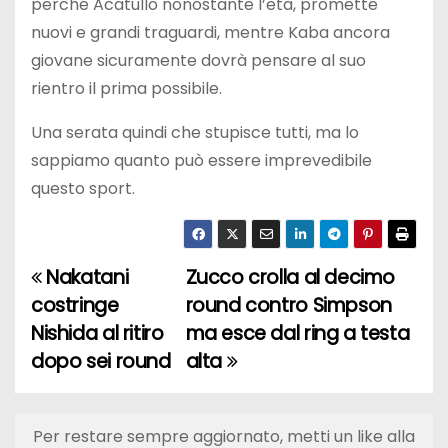
perché Acatullo nonostante l’età, promette
nuovi e grandi traguardi, mentre Kaba ancora
giovane sicuramente dovrà pensare al suo
rientro il prima possibile.
Una serata quindi che stupisce tutti, ma lo
sappiamo quanto può essere imprevedibile
questo sport.
Nakatani
Zucco crolla al decimo
N
costringe
round contro Simpson
a
Nishida al ritiro
ma esce dal ring a testa
dopo sei round
alta
v
i
Per restare sempre aggiornato, metti un like alla