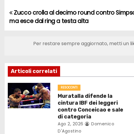
Zucco crolla al decimo round contro Simps
N
ma esce dal ring a testa alta
a
v
Per restare sempre aggiornato, metti un li
i
g
Articoli correlati
a
z
RESOCONTI
Muratalla difende la
i
cintura IBF dei leggeri
contro Conceicao e sale
o
di categoria
Ago 2, 2026
Domenico
n
D'Agostino