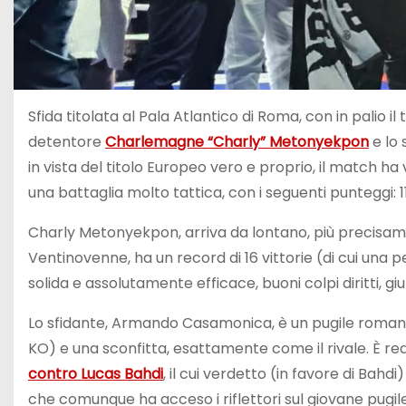
Sfida titolata al Pala Atlantico di Roma, con in palio il 
detentore
Charlemagne “Charly” Metonyekpon
e lo 
in vista del titolo Europeo vero e proprio, il match 
una battaglia molto tattica, con i seguenti punteggi: 114-
Charly Metonyekpon, arriva da lontano, più precisamente
Ventinovenne, ha un record di 16 vittorie (di cui una p
solida e assolutamente efficace, buoni colpi diritti, 
Lo sfidante, Armando Casamonica, è un pugile romano di
KO) e una sconfitta, esattamente come il rivale. È r
contro Lucas Bahdi
, il cui verdetto (in favore di Bahd
che comunque ha acceso i riflettori sul giovane pug