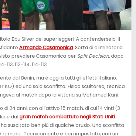
titolo Ebu Silver dei superleggeri. A contenderselo, il
sfidante
Armando Casamonica
. Sorta di eliminatoria
ha visto prevalere Casamonica per
Split Decision
, dopo
113, 113-114, 114-113.
 dal Benin, ma è oggi a tutti gli effetti italiano.
er KO) ed una sola sconfitta. Fisico scultoreo, tecnica
giungeva al match dopo la vittoria su Mohamed Kani.
 24 anni, con all’attivo 15 match, di cui 14 vinti (3
educe dal
gran match combattuto negli Stati Uniti
i) ha suscitato ben più di qualche brusio. Una sconfitta
ile romano. Tecnicamente è ben impostato, con un