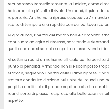
recuperando immediatamente la lucidità, come dimostr
ha incrociato più volte il rivale. Un round, il quinto, 
repertorio. Anche nella ripresa successiva Armando
scelta di tempo e alla rapidità con cui portava i colpi.
Al giro di boa, l’inerzia del match non è cambiata. C
continuato ad agire di rimessa, schivando e rientrand
quello che uno si sarebbe aspettato osservando i due
Al settimo round un richiamo ufficiale per la perdita
punto di penalità. Armando non si è scomposto troppo
efficace, seguendo l’inerzia delle ultime riprese. Ch
trovare continuità d’azione. Sul finire del round, una be
pugili ha certificato il grande equilibrio che ha caratte
round, sorta di plauso reciproco alle belle azioni esibi
rispetto.