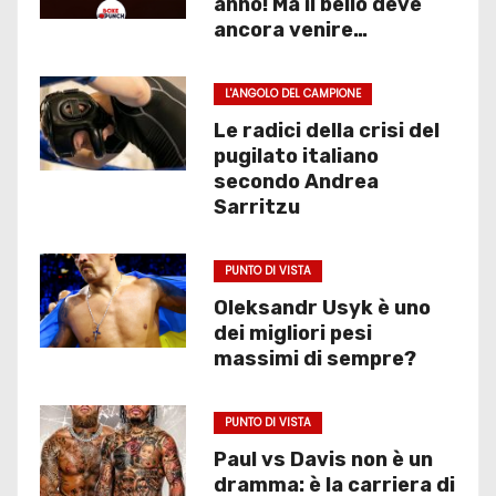
anno! Ma il bello deve
ancora venire…
L'ANGOLO DEL CAMPIONE
Le radici della crisi del
pugilato italiano
secondo Andrea
Sarritzu
PUNTO DI VISTA
Oleksandr Usyk è uno
dei migliori pesi
massimi di sempre?
PUNTO DI VISTA
Paul vs Davis non è un
dramma: è la carriera di