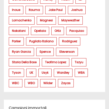
Inoue
Itauma
Jake Paul
Joshua
Lomachenko
Magnesi
Mayweather
Nakatani
Opetaia
Ortiz
Pacquiao
Parker
Pugilato Italiano
Rodriguez
Ryan Garcia
Spence
Stevenson
Storia Della Boxe
Teofimo Lopez
Tszyu
Tyson
UK
Usyk
Wardley
WBA
WBC
WBO
Wilder
Zayas
Campioni immortali