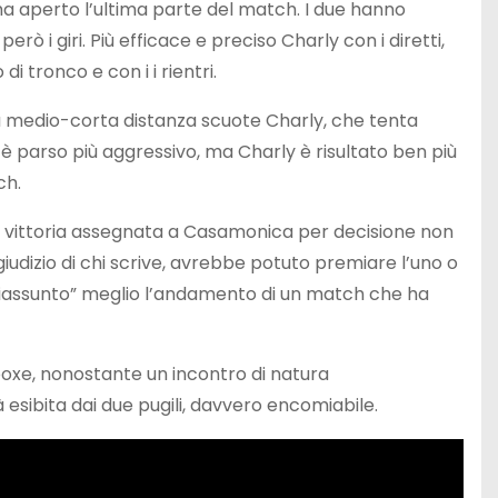
 ha aperto l’ultima parte del match. I due hanno
 i giri. Più efficace e preciso Charly con i diretti,
 tronco e con i i rientri.
a medio-corta distanza scuote Charly, che tenta
è parso più aggressivo, ma Charly è risultato ben più
ch.
 la vittoria assegnata a Casamonica per decisione non
giudizio di chi scrive, avrebbe potuto premiare l’uno o
“riassunto” meglio l’andamento di un match che ha
boxe, nonostante un incontro di natura
 esibita dai due pugili, davvero encomiabile.