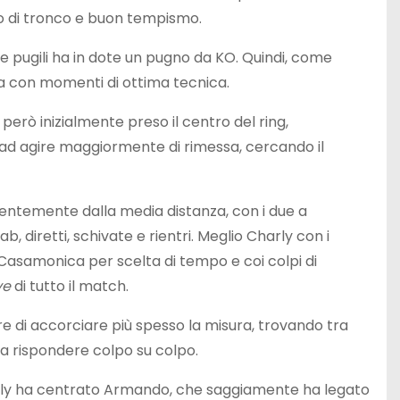
 di tronco e buon tempismo.
e pugili ha in dote un pugno da KO. Quindi, come
 ma con momenti di ottima tecnica.
erò inizialmente preso il centro del ring,
ad agire maggiormente di rimessa, cercando il
lentemente dalla media distanza, con i due a
ab, diretti, schivate e rientri. Meglio Charly con i
 Casamonica per scelta di tempo e coi colpi di
ve
di tutto il match.
re di accorciare più spesso la misura, trovando tra
a rispondere colpo su colpo.
harly ha centrato Armando, che saggiamente ha legato