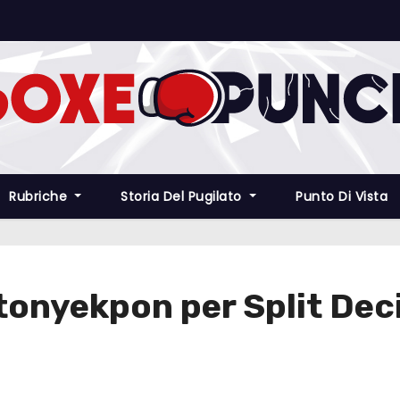
Rubriche
Storia Del Pugilato
Punto Di Vista
onyekpon per Split Deci