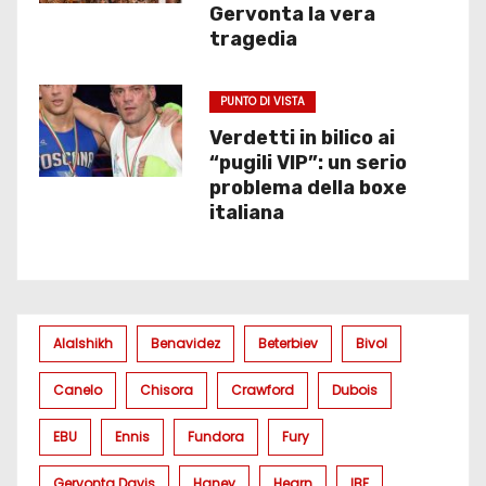
Gervonta la vera
tragedia
PUNTO DI VISTA
Verdetti in bilico ai
“pugili VIP”: un serio
problema della boxe
italiana
Alalshikh
Benavidez
Beterbiev
Bivol
Canelo
Chisora
Crawford
Dubois
EBU
Ennis
Fundora
Fury
Gervonta Davis
Haney
Hearn
IBF