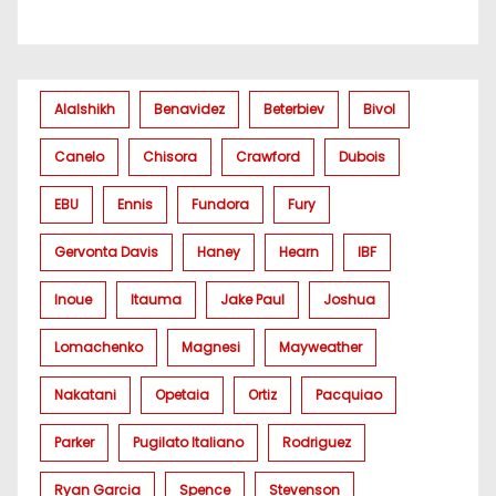
Alalshikh
Benavidez
Beterbiev
Bivol
Canelo
Chisora
Crawford
Dubois
EBU
Ennis
Fundora
Fury
Gervonta Davis
Haney
Hearn
IBF
Inoue
Itauma
Jake Paul
Joshua
Lomachenko
Magnesi
Mayweather
Nakatani
Opetaia
Ortiz
Pacquiao
Parker
Pugilato Italiano
Rodriguez
Ryan Garcia
Spence
Stevenson