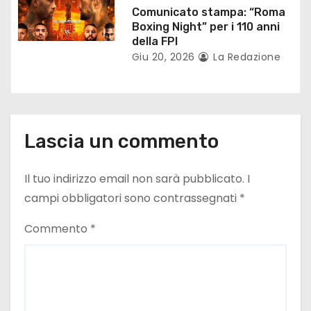
o
Comunicato stampa: “Roma
Boxing Night” per i 110 anni
l
della FPI
Giu 20, 2026
La Redazione
i
Lascia un commento
Il tuo indirizzo email non sarà pubblicato.
I
campi obbligatori sono contrassegnati
*
Commento
*