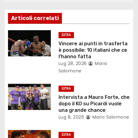
z
Articoli correlati
i
o
EXTRA
Vincere ai punti in trasferta
n
è possibile: 10 italiani che ce
l’hanno fatta
e
Lug 28, 2026
Mario
Salomone
a
r
EXTRA
Intervista a Mauro Forte, che
t
dopo il KO su Picardi vuole
una grande chance
i
Lug 8, 2026
Mario Salomone
c
EXTRA