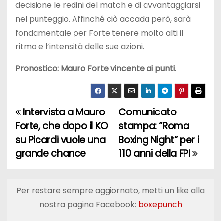
decisione le redini del match e di avvantaggiarsi
nel punteggio. Affinché ciò accada però, sarà
fondamentale per Forte tenere molto alti il
ritmo e l’intensità delle sue azioni.
Pronostico: Mauro Forte vincente ai punti.
Intervista a Mauro
Comunicato
N
Forte, che dopo il KO
stampa: “Roma
a
su Picardi vuole una
Boxing Night” per i
grande chance
110 anni della FPI
v
i
Per restare sempre aggiornato, metti un like alla
g
nostra pagina Facebook:
boxepunch
a