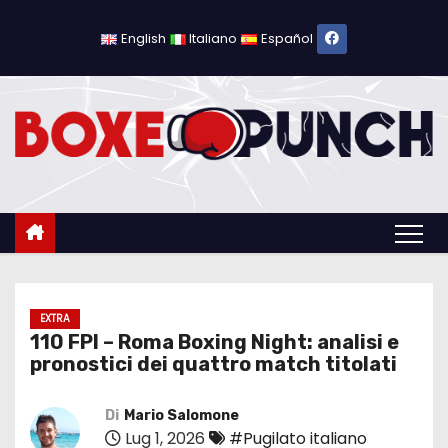
S
a
English
Italiano
Español
l
t
a
a
l
c
o
n
t
e
EXTRA
110 FPI – Roma Boxing Night: analisi e
n
pronostici dei quattro match titolati
u
t
Di
Mario Salomone
o
Lug 1, 2026
#Pugilato italiano