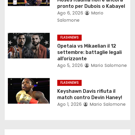
n
pronto per Dubois o Kabayel
e
Ago 6, 2026
Mario
Salomone
a
r
FLASHNEWS
Opetaia vs Mikaelian il 12
t
settembre: battaglie legali
all’orizzonte
i
Ago 5, 2026
Mario Salomone
c
FLASHNEWS
o
Keyshawn Davis rifiuta il
match contro Devin Haney!
l
Ago 1, 2026
Mario Salomone
i