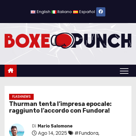
S
a
English
Italiano
Español
l
t
a
a
l
c
o
n
t
e
FLASHNEWS
Thurman tenta l’impresa epocale:
n
raggiunto l’accordo con Fundora!
u
t
Di
Mario Salomone
o
Ago 14, 2025
#Fundora
,