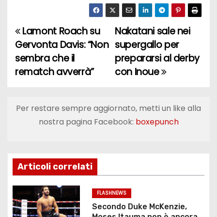
Lamont Roach su
Nakatani sale nei
N
Gervonta Davis: “Non
supergallo per
a
sembra che il
prepararsi al derby
rematch avverrà”
con Inoue
v
i
Per restare sempre aggiornato, metti un like alla
g
nostra pagina Facebook:
boxepunch
a
z
Articoli correlati
i
o
FLASHNEWS
Secondo Duke McKenzie,
Moses Itauma non è ancora