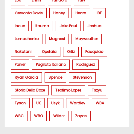
EBU
Ennis
Fundora
Fury
Gervonta Davis
Haney
Hearn
IBF
Inoue
Itauma
Jake Paul
Joshua
Lomachenko
Magnesi
Mayweather
Nakatani
Opetaia
Ortiz
Pacquiao
Parker
Pugilato Italiano
Rodriguez
Ryan Garcia
Spence
Stevenson
Storia Della Boxe
Teofimo Lopez
Tszyu
Tyson
UK
Usyk
Wardley
WBA
WBC
WBO
Wilder
Zayas