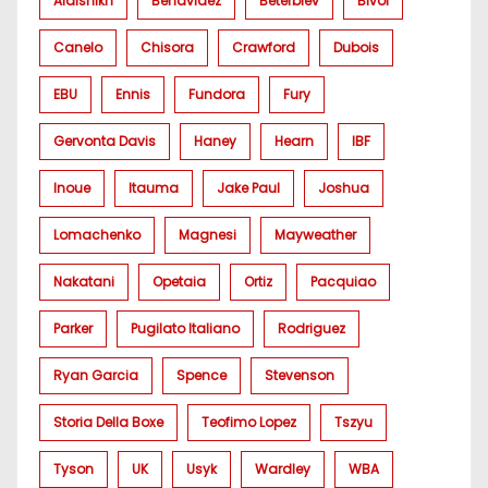
Alalshikh
Benavidez
Beterbiev
Bivol
Canelo
Chisora
Crawford
Dubois
EBU
Ennis
Fundora
Fury
Gervonta Davis
Haney
Hearn
IBF
Inoue
Itauma
Jake Paul
Joshua
Lomachenko
Magnesi
Mayweather
Nakatani
Opetaia
Ortiz
Pacquiao
Parker
Pugilato Italiano
Rodriguez
Ryan Garcia
Spence
Stevenson
Storia Della Boxe
Teofimo Lopez
Tszyu
Tyson
UK
Usyk
Wardley
WBA