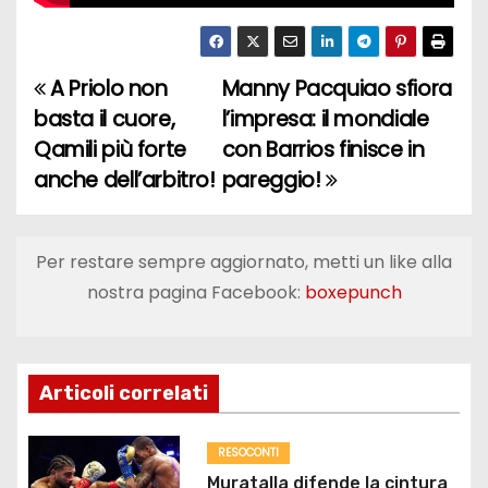
A Priolo non
Manny Pacquiao sfiora
N
basta il cuore,
l’impresa: il mondiale
a
Qamili più forte
con Barrios finisce in
anche dell’arbitro!
pareggio!
v
i
Per restare sempre aggiornato, metti un like alla
g
nostra pagina Facebook:
boxepunch
a
z
Articoli correlati
i
o
RESOCONTI
Muratalla difende la cintura