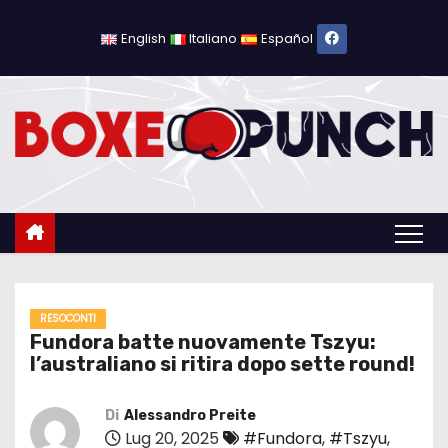
S
a
English
Italiano
Español
l
t
a
a
l
c
o
n
t
e
RESOCONTI
Fundora batte nuovamente Tszyu:
n
l’australiano si ritira dopo sette round!
u
t
Di
Alessandro Preite
o
Lug 20, 2025
#Fundora
,
#Tszyu
,