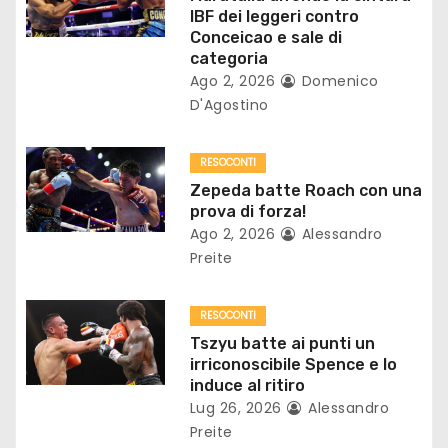
n
IBF dei leggeri contro
Conceicao e sale di
e
categoria
Ago 2, 2026
Domenico
a
D'Agostino
r
RESOCONTI
t
Zepeda batte Roach con una
prova di forza!
i
Ago 2, 2026
Alessandro
Preite
c
o
RESOCONTI
Tszyu batte ai punti un
l
irriconoscibile Spence e lo
induce al ritiro
i
Lug 26, 2026
Alessandro
Preite