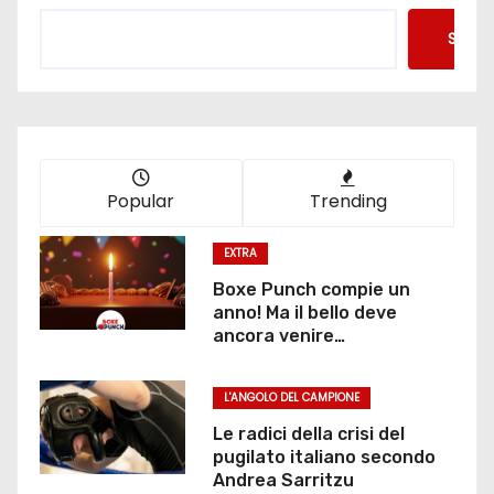
n
Searc
a
z
i
o
Popular
Trending
n
EXTRA
e
Boxe Punch compie un
anno! Ma il bello deve
d
ancora venire…
e
L'ANGOLO DEL CAMPIONE
g
Le radici della crisi del
pugilato italiano secondo
l
Andrea Sarritzu