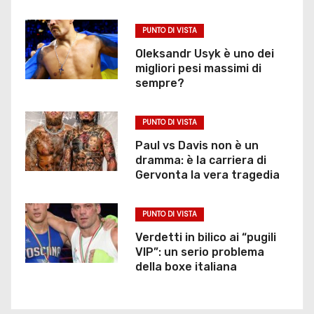
i
PUNTO DI VISTA
a
Oleksandr Usyk è uno dei
r
migliori pesi massimi di
sempre?
t
PUNTO DI VISTA
i
Paul vs Davis non è un
c
dramma: è la carriera di
Gervonta la vera tragedia
o
l
PUNTO DI VISTA
Verdetti in bilico ai “pugili
i
VIP”: un serio problema
della boxe italiana