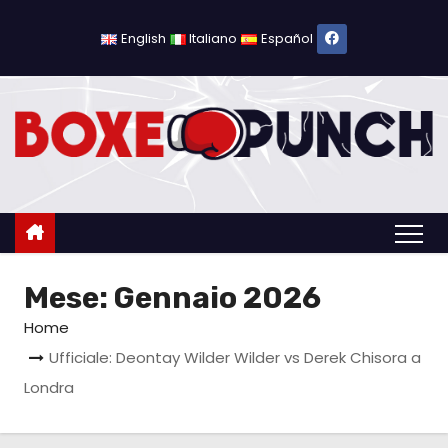
S
a
English
Italiano
Español
l
t
a
a
l
c
o
n
Mese:
Gennaio 2026
t
e
Home
n
Ufficiale: Deontay Wilder Wilder vs Derek Chisora a
u
Londra
t
o