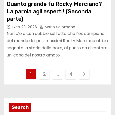
Quanto grande fu Rocky Marciano?
La parola agli esperti! (Seconda
parte)
Gen 23, 2026
Mario Salomone
Non c’è alcun dubbio sul fatto che l’ex campione
del mondo dei pesi massimi Rocky Marciano abbia
segnato la storia della boxe, al punto da diventare
un’icona del nostro amato…
P
1
2
…
4
a
g
i
Search