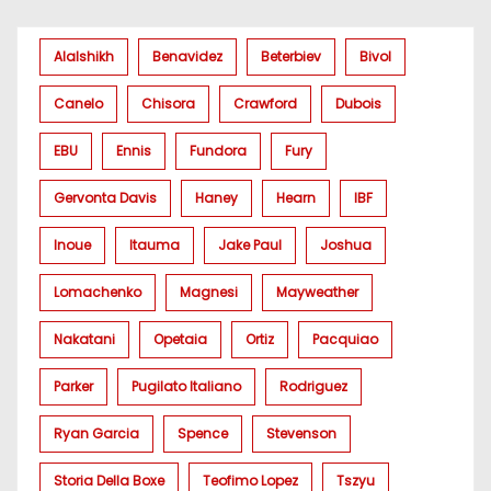
Alalshikh
Benavidez
Beterbiev
Bivol
Canelo
Chisora
Crawford
Dubois
EBU
Ennis
Fundora
Fury
Gervonta Davis
Haney
Hearn
IBF
Inoue
Itauma
Jake Paul
Joshua
Lomachenko
Magnesi
Mayweather
Nakatani
Opetaia
Ortiz
Pacquiao
Parker
Pugilato Italiano
Rodriguez
Ryan Garcia
Spence
Stevenson
Storia Della Boxe
Teofimo Lopez
Tszyu