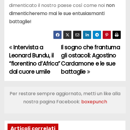
dimenticato il nostro paese così come noi
non
dimenticheremo mai le sue entusiasmanti
battaglie!
Intervista a
Il sogno che frantuma
N
Leonard Bundu, il
gli ostacoli: Agostino
a
“fiorentino d’Africa”
Cardamone e le sue
dal cuore umile
battaglie
v
i
Per restare sempre aggiornato, metti un like alla
g
nostra pagina Facebook:
boxepunch
a
z
Articoli correlati