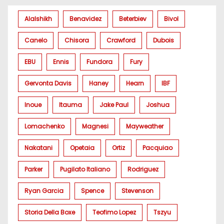
Alalshikh
Benavidez
Beterbiev
Bivol
Canelo
Chisora
Crawford
Dubois
EBU
Ennis
Fundora
Fury
Gervonta Davis
Haney
Hearn
IBF
Inoue
Itauma
Jake Paul
Joshua
Lomachenko
Magnesi
Mayweather
Nakatani
Opetaia
Ortiz
Pacquiao
Parker
Pugilato Italiano
Rodriguez
Ryan Garcia
Spence
Stevenson
Storia Della Boxe
Teofimo Lopez
Tszyu