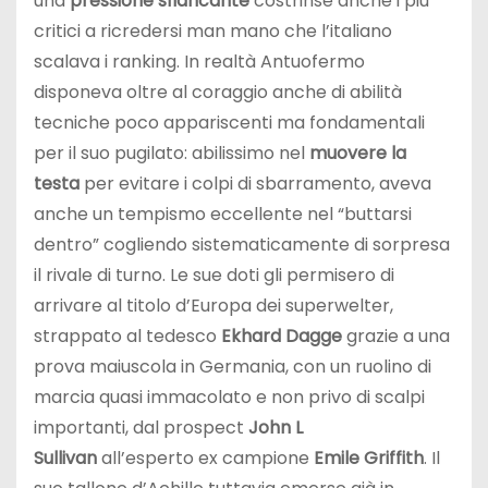
una
pressione sfiancante
costrinse anche i più
critici a ricredersi man mano che l’italiano
scalava i ranking. In realtà Antuofermo
disponeva oltre al coraggio anche di abilità
tecniche poco appariscenti ma fondamentali
per il suo pugilato: abilissimo nel
muovere la
testa
per evitare i colpi di sbarramento, aveva
anche un tempismo eccellente nel “buttarsi
dentro” cogliendo sistematicamente di sorpresa
il rivale di turno. Le sue doti gli permisero di
arrivare al titolo d’Europa dei superwelter,
strappato al tedesco
Ekhard
Dagge
grazie a una
prova maiuscola in Germania, con un ruolino di
marcia quasi immacolato e non privo di scalpi
importanti, dal prospect
John L
Sullivan
all’esperto ex campione
Emile Griffith
. Il