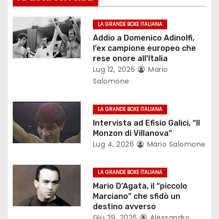
i
o
LA GRANDE BOXE ITALIANA
Addio a Domenico Adinolfi,
n
l’ex campione europeo che
rese onore all’Italia
e
Lug 12, 2026
Mario
Salomone
a
r
LA GRANDE BOXE ITALIANA
Intervista ad Efisio Galici, “Il
t
Monzon di Villanova”
Lug 4, 2026
Mario Salomone
i
c
LA GRANDE BOXE ITALIANA
Mario D’Agata, il “piccolo
o
Marciano” che sfidò un
destino avverso
l
Giu 29, 2026
Alessandro