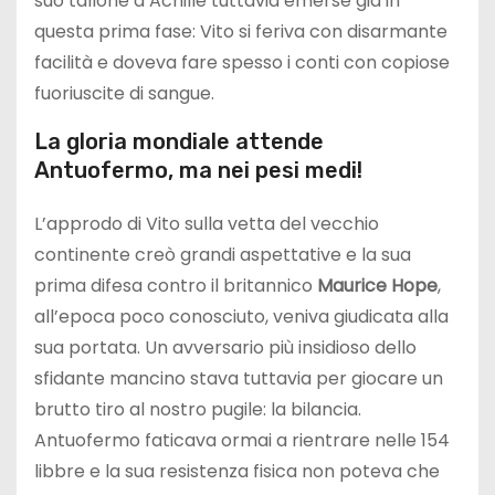
suo tallone d’Achille tuttavia emerse già in
questa prima fase: Vito si feriva con disarmante
facilità e doveva fare spesso i conti con copiose
fuoriuscite di sangue.
La gloria mondiale attende
Antuofermo, ma nei pesi medi!
L’approdo di Vito sulla vetta del vecchio
continente creò grandi aspettative e la sua
prima difesa contro il britannico
Maurice Hope
,
all’epoca poco conosciuto, veniva giudicata alla
sua portata. Un avversario più insidioso dello
sfidante mancino stava tuttavia per giocare un
brutto tiro al nostro pugile: la bilancia.
Antuofermo faticava ormai a rientrare nelle 154
libbre e la sua resistenza fisica non poteva che