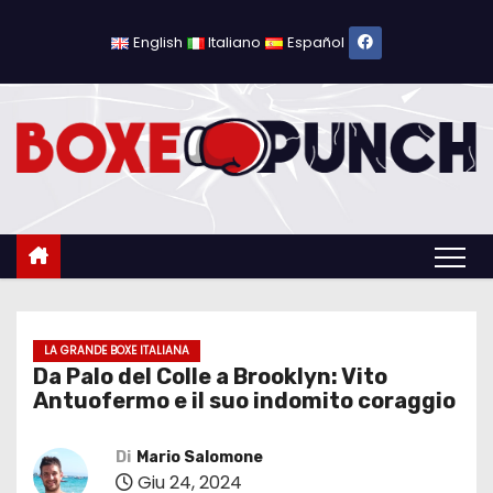
S
a
English
Italiano
Español
l
t
a
a
l
c
o
n
t
e
LA GRANDE BOXE ITALIANA
Da Palo del Colle a Brooklyn: Vito
n
Antuofermo e il suo indomito coraggio
u
t
Di
Mario Salomone
o
Giu 24, 2024